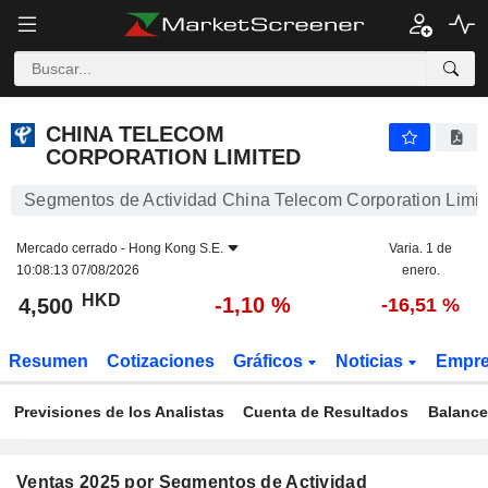
CHINA TELECOM CORPORATION LIMITED
4,500
$
-1,10 %
CHINA TELECOM
CORPORATION LIMITED
Segmentos de Actividad China Telecom Corporation Limit
Mercado cerrado -
Hong Kong S.E.
Varia. 1 de
10:08:13 07/08/2026
enero.
HKD
-1,10 %
4,500
-16,51 %
Resumen
Cotizaciones
Gráficos
Noticias
Empr
Previsiones de los Analistas
Cuenta de Resultados
Balance
Ventas 2025 por Segmentos de Actividad