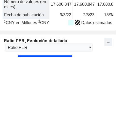
Número de valores (en
17.600.847
17.600.847
17.600.84
miles)
Fecha de publicación
9/3/22
2/3/23
18/3/2
1
2
CNY en Millones
CNY
Datos estimados
Ratio PER
, Evolución detallada