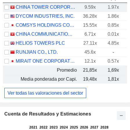
CHINA TOWER CORPORATION LIMITED
9.59x
1.97x
DYCOM INDUSTRIES, INC.
36.28x
1.86x
COMSYS HOLDINGS CORPORATION
15.55x
0.85x
CHINA COMMUNICATIONS SERVICES CORPORATION LIMITED
6.71x
0.01x
HELIOS TOWERS PLC
27.11x
4.85x
RUNJIAN CO., LTD.
45.6x
-
MIRAIT ONE CORPORATION
12.1x
0.57x
Promedio
21,85x
1,69x
Media ponderada por Capi.
19,48x
1,81x
Ver todas las valoraciones del sector
Cuenta de Resultados y Estimaciones