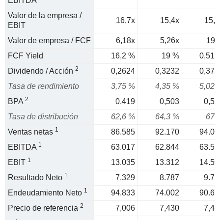
EBITDA
Valor de la empresa /
16,7x
15,4x
15,3
EBIT
Valor de empresa / FCF
6,18x
5,26x
197
FCF Yield
16,2 %
19 %
0,51 
2
Dividendo / Acción
0,2624
0,3232
0,373
Tasa de rendimiento
3,75 %
4,35 %
5,02 
2
BPA
0,419
0,503
0,55
Tasa de distribución
62,6 %
64,3 %
67 
1
Ventas netas
86.585
92.170
94.00
1
EBITDA
63.017
62.844
63.55
1
EBIT
13.035
13.312
14.50
1
Resultado Neto
7.329
8.787
9.75
1
Endeudamiento Neto
94.833
74.002
90.67
2
Precio de referencia
7,006
7,430
7,44