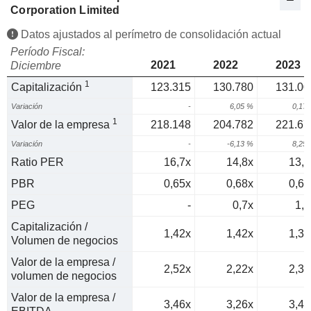
Corporation Limited
Datos ajustados al perímetro de consolidación actual
Período Fiscal:
2021
2022
2023
Diciembre
1
Capitalización
123.315
130.780
131.00
Variación
-
6,05 %
0,17
1
Valor de la empresa
218.148
204.782
221.67
Variación
-
-6,13 %
8,25
Ratio PER
16,7x
14,8x
13,3
PBR
0,65x
0,68x
0,66
PEG
-
0,7x
1,2
Capitalización /
1,42x
1,42x
1,39
Volumen de negocios
Valor de la empresa /
2,52x
2,22x
2,36
volumen de negocios
Valor de la empresa /
3,46x
3,26x
3,49