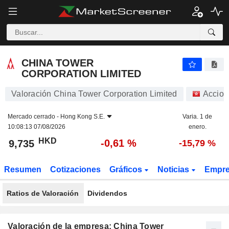
CHINA TOWER CORPORATION LIMITED
9,735
$
-0,61 %
CHINA TOWER
CORPORATION LIMITED
Valoración China Tower Corporation Limited
Accion
Mercado cerrado -
Hong Kong S.E.
Varia. 1 de
10:08:13 07/08/2026
enero.
HKD
-0,61 %
9,735
-15,79 %
Resumen
Cotizaciones
Gráficos
Noticias
Empr
Ratios de Valoración
Dividendos
Valoración de la empresa: China Tower