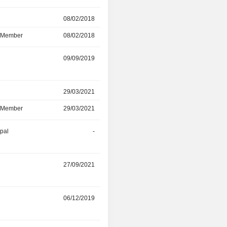
r
08/02/2018
27/05/2024
d Member
08/02/2018
27/05/2024
r
09/09/2019
27/05/2024
r
29/03/2021
27/05/2024
d Member
29/03/2021
27/05/2024
ipal
-
02/04/2024
27/09/2021
30/07/2023
r
06/12/2019
24/07/2023