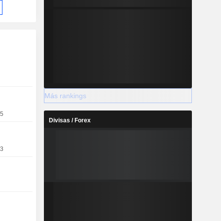
Más rankings
25
Divisas / Forex
23