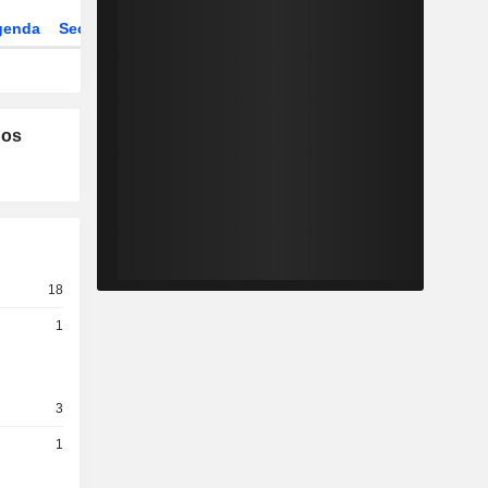
genda
Sector
ETFs
los
18
1
3
1