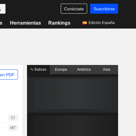
Conéctate
Suscribirse
s
Herramientas
Rankings
Edición España
Índices
Europa
América
Asia
 en PDF
CI
MT