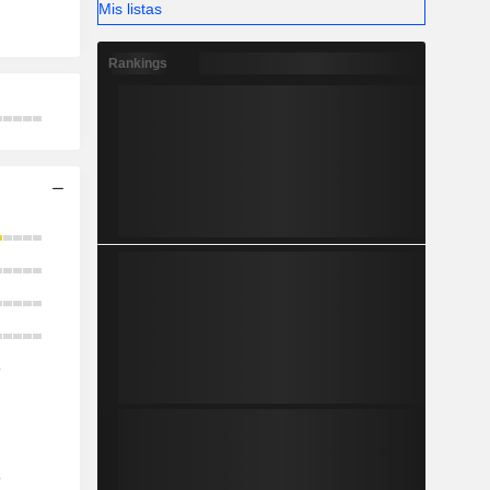
Mis listas
Rankings
o
o