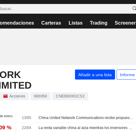
omendaciones
Carteras
Listas
Trading
Screener
WORK
Añadir a una lista
Informe
IMITED
Acciones
600050
CNE000001CS2
 de enero.
13/05
China United Network Communications recibe propuestas de accionistas de China United Network Communications Group
,09 %
22/04
La renta variable china al alza mientras los inversores aguardan la tregua entre EE. UU. e Irán; China Unicom retrocede un 3%