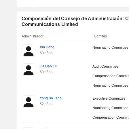
Composición del Consejo de Administración: C
Communications Limited
Administrador
Comités
Xin Dong
Nominating Committee
60 años
Jia Dan Gu
Audit Committee
69 años
Compensation Commit
Nominating Committee
Yong Bo Tang
Executive Committee
52 años
Nominating Committee
Compensation Commit