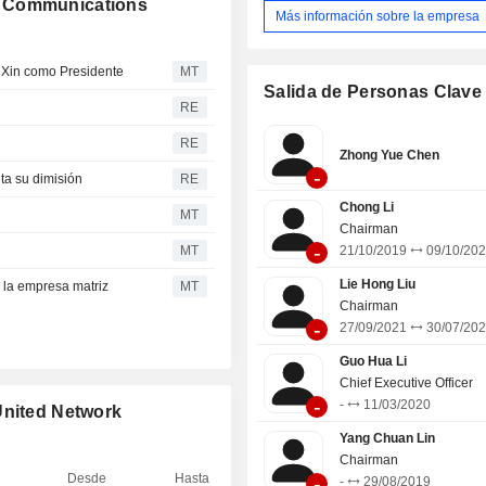
k Communications
Más información sobre la empresa
Xin como Presidente
MT
Salida de Personas Clave
RE
RE
Zhong Yue Chen
-
ta su dimisión
RE
Chong Li
MT
Chairman
-
MT
21/10/2019
09/10/20
Lie Hong Liu
 la empresa matriz
MT
Chairman
-
27/09/2021
30/07/20
Guo Hua Li
Chief Executive Officer
-
-
11/03/2020
United Network
Yang Chuan Lin
Chairman
Desde
Hasta
-
-
29/08/2019