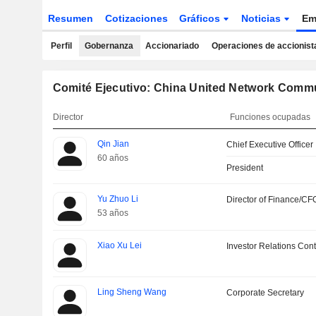
Resumen
Cotizaciones
Gráficos
Noticias
Em
Perfil
Gobernanza
Accionariado
Operaciones de accionist
Comité Ejecutivo: China United Network Commu
Director
Funciones ocupadas
Qin Jian
Chief Executive Officer
60 años
President
Yu Zhuo Li
Director of Finance/CF
53 años
Xiao Xu Lei
Investor Relations Cont
Ling Sheng Wang
Corporate Secretary