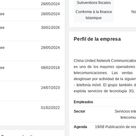
Subventions fiscales
28/05/2024
Conforme à la finance
N
tee
28/05/2024
Islamique
tee
30/01/2026
Perfil de la empresa
tee
28/05/2024
China United Network Communications
es uno de los mayores operadores
tee
08/02/2018
telecomunicaciones. Las ventas
desglosan por actividad de la sigui
- telefonía móvil. El grupo también d
r
24/07/2023
explota servicios de tecnología 3G; - servicio
de telecomunicaciones fijas: telef
Empleados
acceso a Internet de banda ancha, t
r
01/02/2022
de datos y servicios de interconexión; - venta d
Sector
Servicios in
productos de telecomunicaciones; - otr
telecomu
principalmente servicios tecnológicos
Agenda
19/08
Publicación de resultado