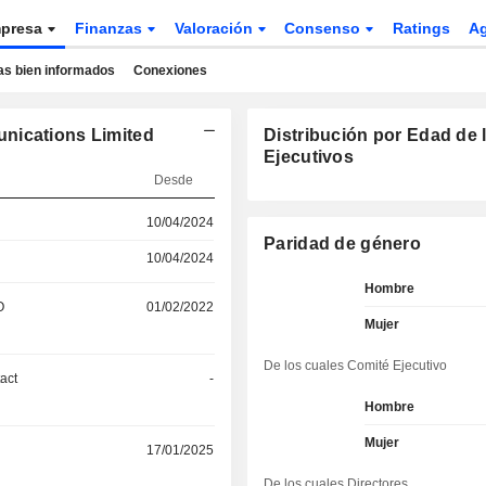
presa
Finanzas
Valoración
Consenso
Ratings
A
as bien informados
Conexiones
nications Limited
Distribución por Edad de 
Ejecutivos
Desde
10/04/2024
Paridad de género
10/04/2024
Hombre
O
01/02/2022
Mujer
De los cuales Comité Ejecutivo
act
-
Hombre
Mujer
17/01/2025
De los cuales Directores