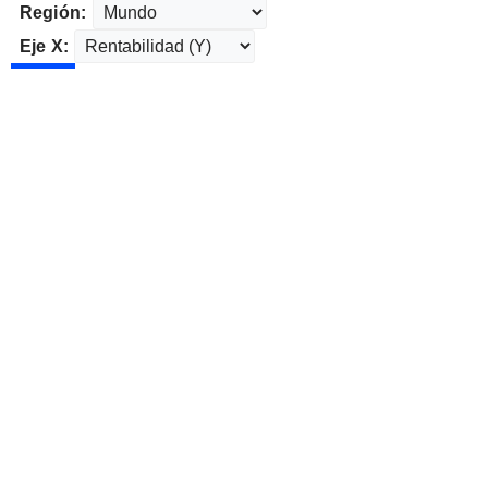
Región:
Eje X: