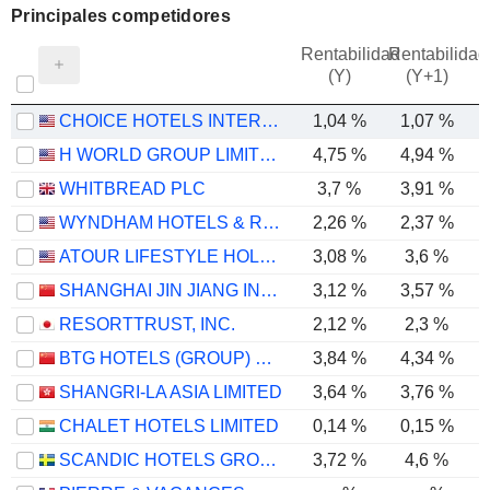
Principales competidores
Rentabilidad
Rentabilidad
(Y)
(Y+1)
CHOICE HOTELS INTERNATIONAL, INC.
1,04 %
1,07 %
H WORLD GROUP LIMITED
4,75 %
4,94 %
WHITBREAD PLC
3,7 %
3,91 %
WYNDHAM HOTELS & RESORTS, INC.
2,26 %
2,37 %
ATOUR LIFESTYLE HOLDINGS LIMITED
3,08 %
3,6 %
SHANGHAI JIN JIANG INTERNATIONAL HOTELS CO., LTD.
3,12 %
3,57 %
RESORTTRUST, INC.
2,12 %
2,3 %
BTG HOTELS (GROUP) CO., LTD.
3,84 %
4,34 %
SHANGRI-LA ASIA LIMITED
3,64 %
3,76 %
CHALET HOTELS LIMITED
0,14 %
0,15 %
SCANDIC HOTELS GROUP AB
3,72 %
4,6 %