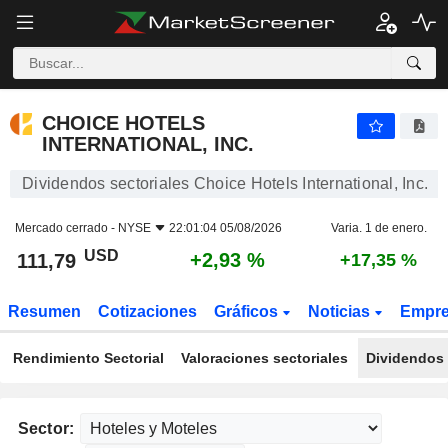
CHOICE HOTELS INTERNATIONAL, INC.
111,79
$
+2,93 %
CHOICE HOTELS
INTERNATIONAL, INC.
Dividendos sectoriales Choice Hotels International, Inc.
Mercado cerrado -
NYSE
22:01:04 05/08/2026
Varia. 1 de enero.
USD
+2,93 %
111,79
+17,35 %
Resumen
Cotizaciones
Gráficos
Noticias
Empr
Rendimiento Sectorial
Valoraciones sectoriales
Dividendos 
Sector: