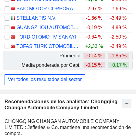
SAIC MOTOR CORPORATION LIMITED
-2,97 %
-7,69 %
-
STELLANTIS N.V.
-1,66 %
-3,49 %
-
GUANGZHOU AUTOMOBILE GROUP CO., LTD.
-0,19 %
-4,89 %
-
FORD OTOMOTIV SANAYI
-0,64 %
-2,50 %
-
TOFAS TÜRK OTOMOBIL FABRIKASI ANONIM SIRKETI
+2,33 %
-3,49 %
+
Promedio
-0,14 %
-1,85 %
-
Media ponderada por Capi.
-0,15 %
+0,17 %
Ver todos los resultados del sector
Recomendaciones de los analistas: Chongqing
Changan Automobile Company Limited
CHONGQING CHANGAN AUTOMOBILE COMPANY
LIMITED : Jefferies & Co. mantiene una recomendación de
compra.