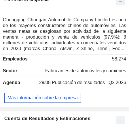
Chongqing Changan Automobile Company Limited es uno
de los mayores constructores chinos de automóviles. Las
ventas netas se desglosan por actividad de la siguiente
manera - producción y venta de vehículos (97,9%): 3
millones de vehículos individuales y comerciales vendidos
en 2023 (marcas Chana, Alsvin, Z-Shine, Benni, Focus,
Fiesta, Mazda, Volvo, Suzuki, etc.); - otros (2,1%):
Empleados
58.274
fabricación de motores y servicios. China representa el
86,4% de las ventas netas.
Sector
Fabricantes de automóviles y camiones
Agenda
29/08
Publicación de resultados - Q2 2026
Más información sobre la empresa
Cuenta de Resultados y Estimaciones