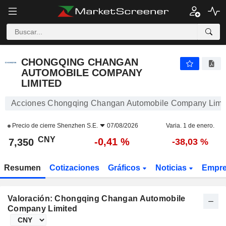
CHONGQING CHANGAN AUTOMOBILE COMPANY LIMITED
7,350
¥
-0,41 %
CHONGQING CHANGAN
AUTOMOBILE COMPANY
LIMITED
Acciones Chongqing Changan Automobile Company Limi
Precio de cierre
Shenzhen S.E.
07/08/2026
Varia. 1 de enero.
CNY
-0,41 %
7,350
-38,03 %
Resumen
Cotizaciones
Gráficos
Noticias
Empr
Valoración: Chongqing Changan Automobile
Company Limited