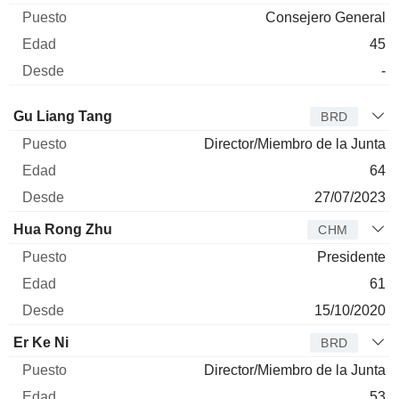
Consejero General
45
-
Administrador
Puesto
Edad
Desde
Gu Liang Tang
BRD
Director/Miembro de la Junta
64
27/07/2023
Hua Rong Zhu
CHM
Presidente
61
15/10/2020
Er Ke Ni
BRD
Director/Miembro de la Junta
53