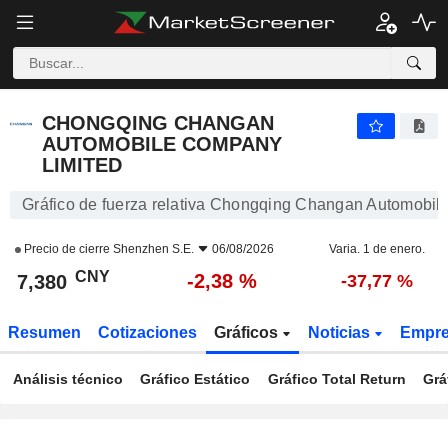
CHONGQING CHANGAN AUTOMOBILE COMPANY LIMITED
7,380
¥
-2,38 %
CHONGQING CHANGAN
AUTOMOBILE COMPANY
LIMITED
Gráfico de fuerza relativa Chongqing Changan Automobi
Precio de cierre
Shenzhen S.E.
06/08/2026
Varia. 1 de enero.
CNY
-2,38 %
7,380
-37,77 %
Resumen
Cotizaciones
Gráficos
Noticias
Empr
Análisis técnico
Gráfico Estático
Gráfico Total Return
Grá