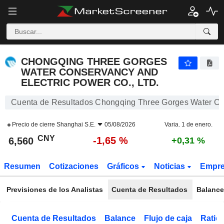
CHONGQING THREE GORGES WATER CONSERVANCY AND ELECTRIC POWER CO., LTD.
6,560
¥
-1,65 %
CHONGQING THREE GORGES
WATER CONSERVANCY AND
ELECTRIC POWER CO., LTD.
Cuenta de Resultados Chongqing Three Gorges Water Con
Precio de cierre
Shanghai S.E.
05/08/2026
Varia. 1 de enero.
CNY
-1,65 %
6,560
+0,31 %
Resumen
Cotizaciones
Gráficos
Noticias
Empr
Previsiones de los Analistas
Cuenta de Resultados
Balance
Cuenta de Resultados
Balance
Flujo de caja
Ratios