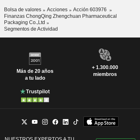
Bolsa de valores
Acciones
Acción 603976
Finanzas ChongQing Zhengchuan Pharmaceutical
Packaging Co.,Ltd
Segmentos de Actividad
+ 1.300.000
Más de 20 años
miembros
a tu lado
NUESTROS EXPERTOS A TU