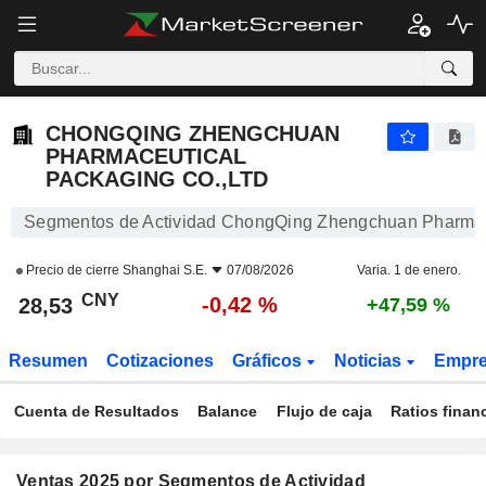
CHONGQING ZHENGCHUAN PHARMACEUTICAL PACKAGING CO.,LTD
28,53
¥
-0,42 %
CHONGQING ZHENGCHUAN
PHARMACEUTICAL
PACKAGING CO.,LTD
Segmentos de Actividad ChongQing Zhengchuan Pharmace
Precio de cierre
Shanghai S.E.
07/08/2026
Varia. 1 de enero.
CNY
-0,42 %
28,53
+47,59 %
Resumen
Cotizaciones
Gráficos
Noticias
Empr
Cuenta de Resultados
Balance
Flujo de caja
Ratios finan
Ventas 2025 por Segmentos de Actividad