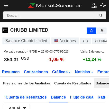
CHUBB LIMITED
350,31
$
-1,05 %
CHUBB LIMITED
Balance Chubb Limited
Acciones
CB
CH0044
Mercado cerrado -
NYSE
22:00:03 07/08/2026
Varia. 1 de enero.
USD
-1,05 %
350,31
+12,24 %
Resumen
Cotizaciones
Gráficos
Noticias
Empr
Previsiones de los Analistas
Cuenta de Resultados
Balance
Cuenta de Resultados
Balance
Flujo de caja
Ratios
Anual