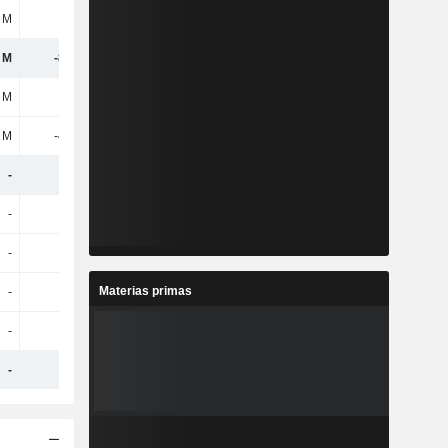
 M
5 M
-208 M
-
 M
-884 M
-105 M
-
 M
176 M
163 M
-
 M
-454 M
-
-
-
-
-
-93 M
-
-
-
-93 M
-
-
-
148 M
Materias primas
-
-
-
83 M
-
-
-
-781 M
-
-
-140 M
-288 M