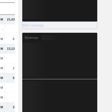
l M
21,43 mil M
23,56 mil M
24,22 mil M
Más rankings
-
-
3 M
5 M
Rankings
 M
6390 M
6737 M
7559 M
l M
13,13 mil M
14,54 mil M
15,51 mil M
 M
70 M
81 M
78 M
 M
2649 M
2858 M
3167 M
 M
5894 M
6621 M
7249 M
 M
9 M
9 M
8 M
 M
914 M
1437 M
1048 M
 M
3232 M
2789 M
3005 M