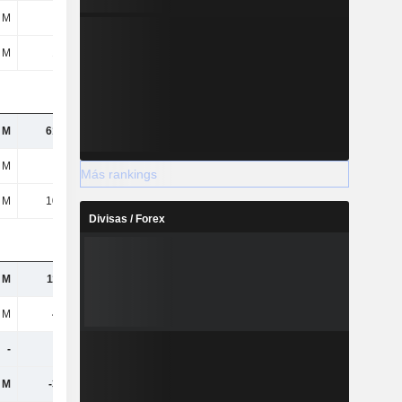
 M
25 M
25 M
24 M
 M
183 M
412 M
577 M
 M
6154 M
7276 M
8351 M
 M
30 M
42 M
38 M
Más rankings
 M
1049 M
1098 M
1242 M
Divisas / Forex
 M
1170 M
1525 M
1707 M
 M
445 M
433 M
634 M
-
-
117 M
211 M
 M
-390 M
-
-