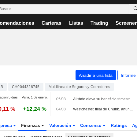
omendaciones
Carteras
Listas
Trading
Screener
Añadir a una lista
Informe
CB
CH0044328745
Multilínea de Seguros y Corredores
ación 5 días
Varia. 1 de enero.
05/08
Allstate eleva su beneficio trimestral gracias a la solidez de su rentabilidad técnica
0,11 %
+12,24 %
04/08
Westchester, filial de Chubb, anuncia cambios en su cúpula directiva
presa
Finanzas
Valoración
Consenso
Ratings
A