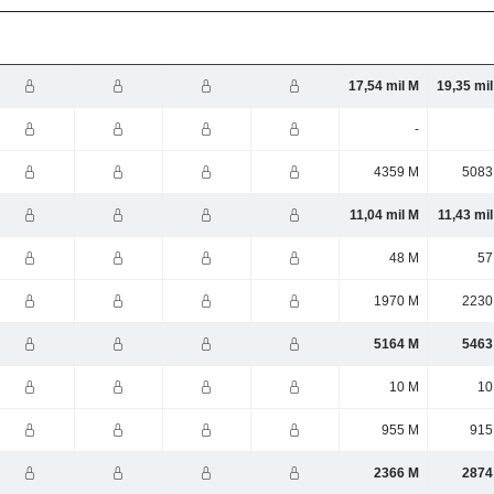
17,54 mil M
19,35 mi
-
4359 M
5083
11,04 mil M
11,43 mi
48 M
57
1970 M
2230
5164 M
5463
10 M
10
955 M
915
2366 M
2874