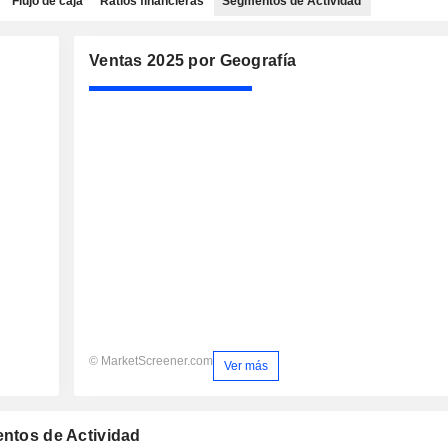
Flujo de caja
Ratios financieras
Segmentos de Actividad
Ventas 2025 por Geografía
© MarketScreener.com
Ver más
entos de Actividad