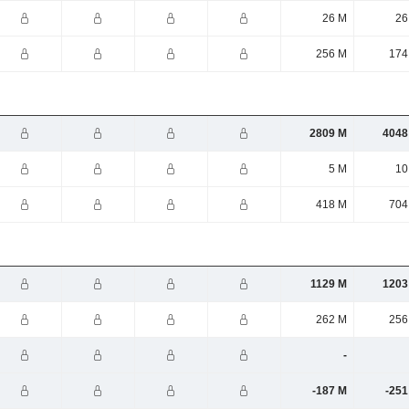
26 M
26
256 M
174
2809 M
4048
5 M
10
418 M
704
1129 M
1203
262 M
256
-
-187 M
-251