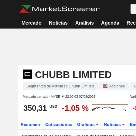
Mercado
Noticias
Análisis
Agenda
Rec
CHUBB LIMITED
Segmentos de Actividad Chubb Limited
Acciones
Mercado cerrado -
NYSE
22:00:03 07/08/2026
Vari
350,31
-1,05 %
USD
-
Resumen
Cotizaciones
Gráficos
Noticias
Em