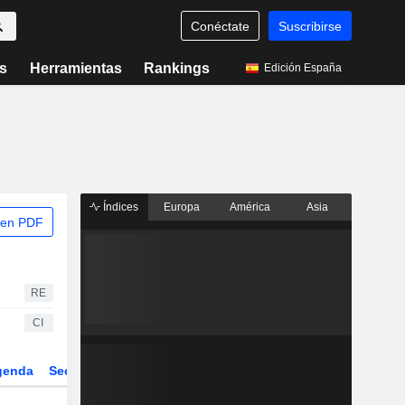
Conéctate
Suscribirse
s
Herramientas
Rankings
Edición España
Índices
Europa
América
Asia
 en PDF
RE
CI
genda
Sector
Derivados
ETFs