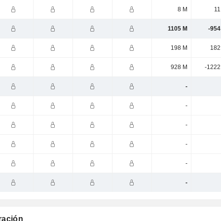
8 M
11
1105 M
-954
198 M
182
928 M
-1222
-
-
-
-
-
-
uración