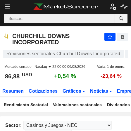
CHURCHILL DOWNS INCORPORATED
86,88
$
+0,54 %
CHURCHILL DOWNS
INCORPORATED
Revisiones sectoriales Churchill Downs Incorporated
Mercado cerrado -
Nasdaq
22:00:00 06/08/2026
Varia. 1 de enero.
USD
+0,54 %
86,88
-23,64 %
Resumen
Cotizaciones
Gráficos
Noticias
Empr
Rendimiento Sectorial
Valoraciones sectoriales
Dividendos 
Sector: