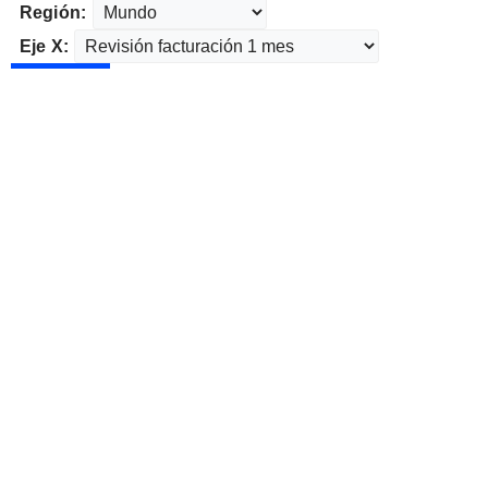
Región:
Eje X: