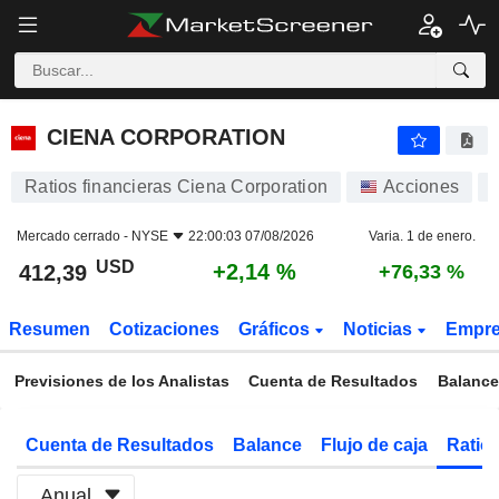
CIENA CORPORATION
412,39
$
+2,14 %
CIENA CORPORATION
Ratios financieras Ciena Corporation
Acciones
Mercado cerrado -
NYSE
22:00:03 07/08/2026
Varia. 1 de enero.
USD
+2,14 %
412,39
+76,33 %
Resumen
Cotizaciones
Gráficos
Noticias
Empr
Previsiones de los Analistas
Cuenta de Resultados
Balance
Cuenta de Resultados
Balance
Flujo de caja
Ratios
Anual