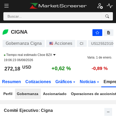
CIGNA
272,18
$
+0,62 %
CIGNA
Gobernanza Cigna
Acciones
CI
US125523100
Tiempo real estimado
Cboe BZX
Varia. 1 de enero.
19:06:23 06/08/2026
USD
+0,62 %
272,18
-0,89 %
Resumen
Cotizaciones
Gráficos
Noticias
Empr
Perfil
Gobernanza
Accionariado
Operaciones de accionis
Comité Ejecutivo: Cigna