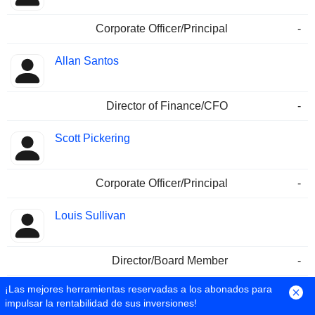
Corporate Officer/Principal
-
Allan Santos
Director of Finance/CFO
-
Scott Pickering
Corporate Officer/Principal
-
Louis Sullivan
Director/Board Member
-
¡Las mejores herramientas reservadas a los abonados para
Alexis Jones
impulsar la rentabilidad de sus inversiones!