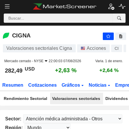
CIGNA
282,49
$
+2,63 %
CIGNA
Valoraciones sectoriales Cigna
Acciones
CI
Mercado cerrado -
NYSE
22:00:03 07/08/2026
Varia. 1 de enero.
USD
+2,63 %
282,49
+2,64 %
Resumen
Cotizaciones
Gráficos
Noticias
Empr
Rendimiento Sectorial
Valoraciones sectoriales
Dividendos 
Sector:
Región: