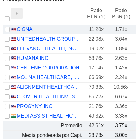
Ratio
Ratio
PER (Y)
PBR (Y)
CIGNA
11.28x
1.71x
UNITEDHEALTH GROUP INC.
22.08x
3.64x
ELEVANCE HEALTH, INC.
19.02x
1.89x
HUMANA INC.
53.76x
2.63x
CENTENE CORPORATION
17.14x
1.42x
MOLINA HEALTHCARE, INC.
66.69x
2.24x
ALIGNMENT HEALTHCARE, INC.
79.33x
10.56x
CLOVER HEALTH INVESTMENTS, CORP.
85.72x
6.67x
PROGYNY, INC.
21.76x
3.36x
MEDI ASSIST HEALTHCARE SERVICES LIMITED
49.32x
3.38x
Promedio
42,61x
3,75x
Media ponderada por Capi.
23,73x
3,00x