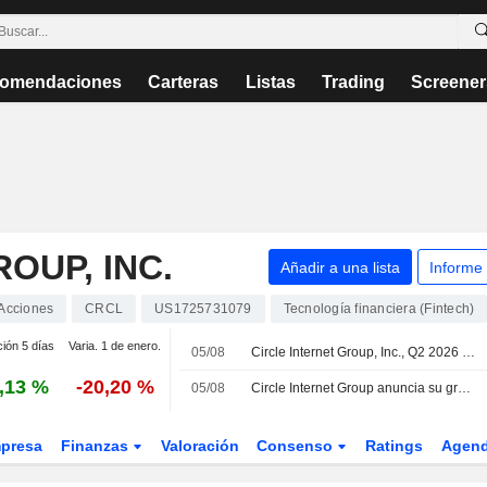
omendaciones
Carteras
Listas
Trading
Screener
OUP, INC.
Añadir a una lista
Informe
Acciones
CRCL
US1725731079
Tecnología financiera (Fintech)
ción 5 días
Varia. 1 de enero.
05/08
Circle Internet Group, Inc., Q2 2026 Earnings Call, Aug 05, 2026
,13 %
-20,20 %
05/08
Circle Internet Group anuncia su grupo de validadores fundadores e integraciones clave para Arc antes del lanzamiento de su red principal
presa
Finanzas
Valoración
Consenso
Ratings
Agen