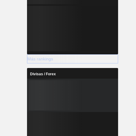
Más rankings
Divisas / Forex