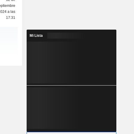
eptiembre
024 a las
17:31
Mi Lista