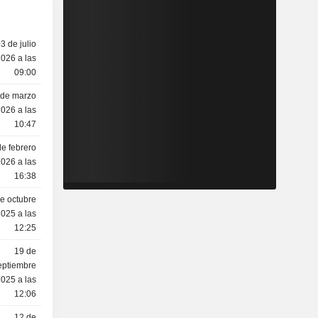
3 de julio
026 a las
09:00
 de marzo
026 a las
10:47
de febrero
026 a las
16:38
e octubre
025 a las
12:25
19 de
eptiembre
025 a las
12:06
12 de