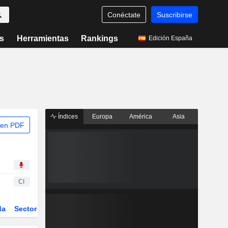
Conéctate
Suscribirse
s
Herramientas
Rankings
Edición España
Índices
Europa
América
Asia
 en PDF
CI
da
Sector
Derivados