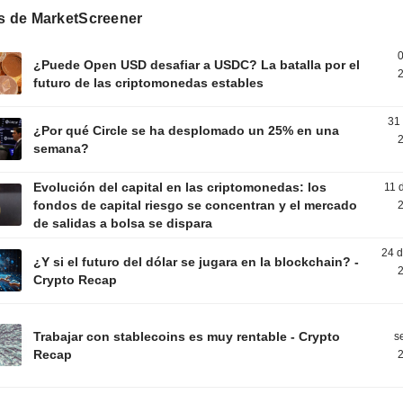
os de MarketScreener
0
¿Puede Open USD desafiar a USDC? La batalla por el
2
futuro de las criptomonedas estables
31
¿Por qué Circle se ha desplomado un 25% en una
2
semana?
Evolución del capital en las criptomonedas: los
11 
fondos de capital riesgo se concentran y el mercado
2
de salidas a bolsa se dispara
24 d
¿Y si el futuro del dólar se jugara en la blockchain? -
2
Crypto Recap
Trabajar con stablecoins es muy rentable - Crypto
s
Recap
2