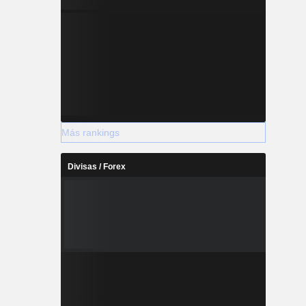
Más rankings
Divisas / Forex