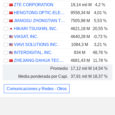
ZTE CORPORATION
19,14 mil M
4,2 %
HENGTONG OPTIC-ELECTRIC CO., LTD.
9558,34 M
4,01 %
JIANGSU ZHONGTIAN TECHNOLOGY CO., LTD.
7505,98 M
5,53 %
HIKARI TSUSHIN, INC.
4621,18 M
20,55 %
VIASAT, INC.
4640,28 M
-0,73 %
VIAVI SOLUTIONS INC.
1084,3 M
3,21 %
INTERDIGITAL, INC.
834 M
48,76 %
ZHEJIANG DAHUA TECHNOLOGY CO., LTD.
4681,43 M
11,78 %
Promedio
17,12 mil M
14,54 %
Media ponderada por Capi.
37,91 mil M
18,37 %
Comunicaciones y Redes - Otros