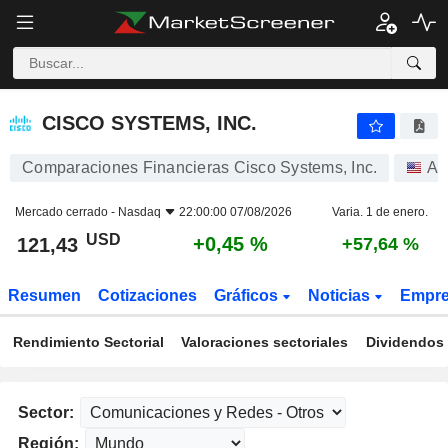
CISCO SYSTEMS, INC.
121,43
$
+0,45 %
CISCO SYSTEMS, INC.
Comparaciones Financieras Cisco Systems, Inc.
Ac
Mercado cerrado -
Nasdaq
22:00:00 07/08/2026
Varia. 1 de enero.
USD
+0,45 %
121,43
+57,64 %
Resumen
Cotizaciones
Gráficos
Noticias
Empr
Rendimiento Sectorial
Valoraciones sectoriales
Dividendos 
Sector:
Región: