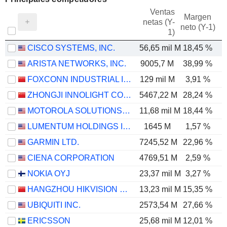
Ventas
Margen
netas (Y-
E
neto (Y-1)
1)
CISCO SYSTEMS, INC.
56,65 mil M
18,45 %
ARISTA NETWORKS, INC.
9005,7 M
38,99 %
FOXCONN INDUSTRIAL INTERNET CO., LTD.
129 mil M
3,91 %
ZHONGJI INNOLIGHT CO., LTD.
5467,22 M
28,24 %
MOTOROLA SOLUTIONS, INC.
11,68 mil M
18,44 %
LUMENTUM HOLDINGS INC.
1645 M
1,57 %
GARMIN LTD.
7245,52 M
22,96 %
CIENA CORPORATION
4769,51 M
2,59 %
NOKIA OYJ
23,37 mil M
3,27 %
HANGZHOU HIKVISION DIGITAL TECHNOLOGY CO., LTD.
13,23 mil M
15,35 %
UBIQUITI INC.
2573,54 M
27,66 %
ERICSSON
25,68 mil M
12,01 %