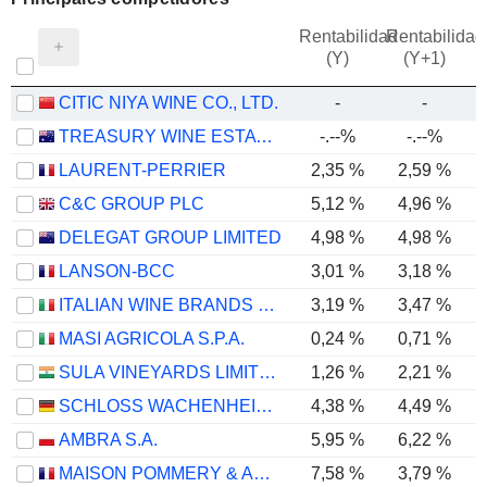
Rentabilidad
Rentabilidad
(Y)
(Y+1)
CITIC NIYA WINE CO., LTD.
-
-
TREASURY WINE ESTATES LIMITED
-.--%
-.--%
LAURENT-PERRIER
2,35 %
2,59 %
C&C GROUP PLC
5,12 %
4,96 %
DELEGAT GROUP LIMITED
4,98 %
4,98 %
LANSON-BCC
3,01 %
3,18 %
ITALIAN WINE BRANDS S.P.A.
3,19 %
3,47 %
MASI AGRICOLA S.P.A.
0,24 %
0,71 %
-
SULA VINEYARDS LIMITED
1,26 %
2,21 %
SCHLOSS WACHENHEIM AG
4,38 %
4,49 %
AMBRA S.A.
5,95 %
6,22 %
MAISON POMMERY & ASSOCIÉS
7,58 %
3,79 %