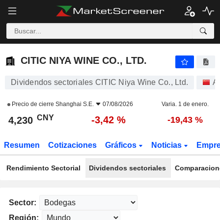
CITIC NIYA WINE CO., LTD.
4,230
¥
-3,42 %
CITIC NIYA WINE CO., LTD.
Dividendos sectoriales CITIC Niya Wine Co., Ltd.
A
Precio de cierre
Shanghai S.E.
07/08/2026
Varia. 1 de enero.
CNY
-3,42 %
4,230
-19,43 %
Resumen
Cotizaciones
Gráficos
Noticias
Empr
Rendimiento Sectorial
Dividendos sectoriales
Comparacione
Sector:
Región: