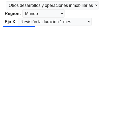
Región:
Eje X: