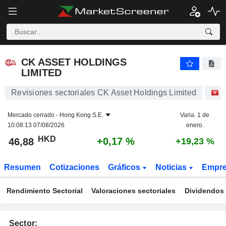
CK ASSET HOLDINGS LIMITED
46,88
$
+0,17 %
CK ASSET HOLDINGS
LIMITED
Revisiones sectoriales CK Asset Holdings Limited
A
Mercado cerrado -
Hong Kong S.E.
Varia. 1 de
10:08:13 07/08/2026
enero.
HKD
+0,17 %
46,88
+19,23 %
Resumen
Cotizaciones
Gráficos
Noticias
Empr
Rendimiento Sectorial
Valoraciones sectoriales
Dividendos 
Sector: