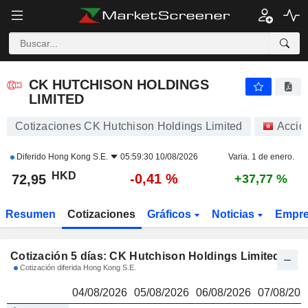
CK HUTCHISON HOLDINGS LIMITED
72,95
$
CK HUTCHISON HOLDINGS
LIMITED
Cotizaciones CK Hutchison Holdings Limited
Accio
Diferido
Hong Kong S.E.
05:59:30 10/08/2026
Varia. 1 de enero.
HKD
-0,41 %
72,95
+37,77 %
Resumen
Cotizaciones
Gráficos
Noticias
Empr
Cotización 5 días: CK Hutchison Holdings Limited
Cotización diferida Hong Kong S.E.
04/08/2026
05/08/2026
06/08/2026
07/08/202