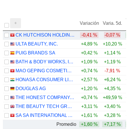
V
Variación
Varia. 5d.
CK HUTCHISON HOLDINGS LIMITED
-0,41 %
-0,07 %
+
ULTA BEAUTY, INC.
+4,89 %
+10,20 %
+
PUIG BRANDS SA
+0,42 %
+1,14 %
BATH & BODY WORKS, INC.
+1,09 %
+1,19 %
-
MAO GEPING COSMETICS CO., LTD.
+0,74 %
-7,91 %
-
HONASA CONSUMER LIMITED
+2,57 %
+6,24 %
+
DOUGLAS AG
+1,20 %
+4,35 %
-
THE HONEST COMPANY, INC.
+0,74 %
+49,59 %
+
THE BEAUTY TECH GROUP PLC
+3,11 %
+3,40 %
SA SA INTERNATIONAL HOLDINGS LIMITED
+1,61 %
+3,28 %
+
Promedio
+1,60 %
+7,17 %
+