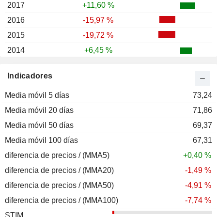
2017
+11,60 %
2016
-15,97 %
2015
-19,72 %
2014
+6,45 %
2013
+2,86 %
Indicadores
2012
+28,79 %
Media móvil 5 días
2011
-22,94 %
73,24
Media móvil 20 días
2010
+19,54 %
71,86
Media móvil 50 días
2009
+36,83 %
69,37
Media móvil 100 días
2008
-49,17 %
67,31
diferencia de precios / (MMA5)
2007
+50,60 %
+0,40 %
diferencia de precios / (MMA20)
2006
+20,36 %
-1,49 %
diferencia de precios / (MMA50)
2005
+2,65 %
-4,91 %
diferencia de precios / (MMA100)
2004
+25,51 %
-7,74 %
STIM
2003
+21,67 %