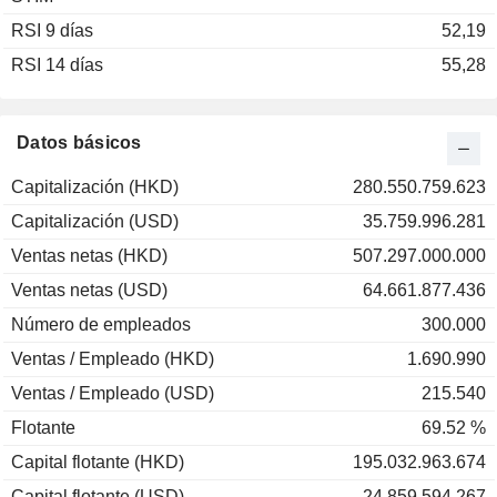
RSI 9 días
2002
-37,35 %
52,19
RSI 14 días
2001
-18,80 %
55,28
2000
+1,01 %
1999
+77,13 %
Datos básicos
1998
+9,85 %
Capitalización (HKD)
280.550.759.623
1997
-26,18 %
Capitalización (USD)
35.759.996.281
1996
+45,97 %
Ventas netas (HKD)
507.297.000.000
1995
+49,52 %
Ventas netas (USD)
64.661.877.436
1994
-33,33 %
Número de empleados
300.000
1993
+151,33 %
Ventas / Empleado (HKD)
1.690.990
1992
-5,05 %
Ventas / Empleado (USD)
215.540
Flotante
69.52 %
Capital flotante (HKD)
195.032.963.674
Capital flotante (USD)
24.859.594.267