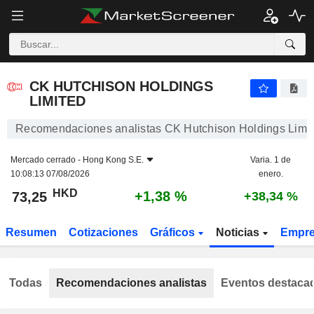
CK HUTCHISON HOLDINGS LIMITED
73,25
$
+1,38 %
CK HUTCHISON HOLDINGS
LIMITED
Recomendaciones analistas CK Hutchison Holdings Limi
Mercado cerrado -
Hong Kong S.E.
Varia. 1 de
10:08:13 07/08/2026
enero.
HKD
+1,38 %
73,25
+38,34 %
Resumen
Cotizaciones
Gráficos
Noticias
Empr
Todas
Recomendaciones analistas
Eventos destaca