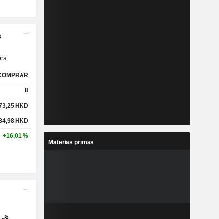
s
ra
COMPRAR
8
73,25
HKD
84,98
HKD
+16,01 %
Materias primas