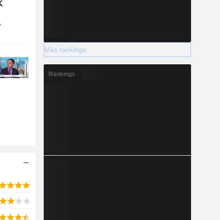
K
?
Más rankings
Rankings