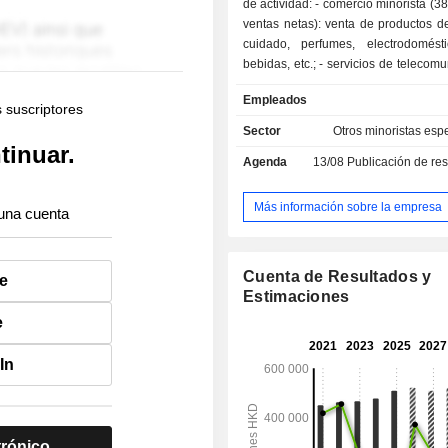
de actividad: - comercio minorista (38,5% de las
ventas netas): venta de productos d
cuidado, perfumes, electrodomésti
bebidas, etc.; - servicios de telecomunicaciones
(23,3%); - desarrollo, construcción y 
Empleados
de infraestructuras (22,5%): centrales
s suscriptores
plantas de tratamiento de aguas r
Sector
Otros minoristas esp
unidades de distribución de agua
tinuar.
Agenda
13/08
Publicación de resultado
desarrollo y explotación de puertos
otros (7,6%): principalmente adqu
participaciones.
Más información sobre la empresa
una cuenta
Cuenta de Resultados y
e
Estimaciones
e
In
trónico