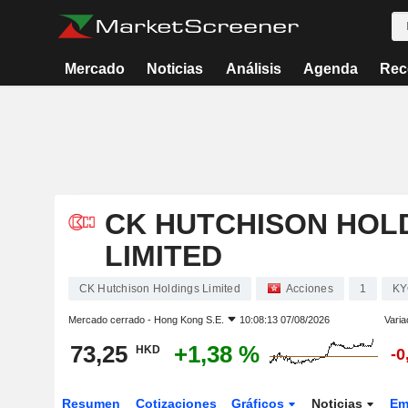
Mercado
Noticias
Análisis
Agenda
Rec
CK HUTCHISON HOL
LIMITED
CK Hutchison Holdings Limited
Acciones
1
KY
Mercado cerrado -
Hong Kong S.E.
10:08:13 07/08/2026
Varia
73,25
+1,38 %
HKD
-0
Resumen
Cotizaciones
Gráficos
Noticias
Em