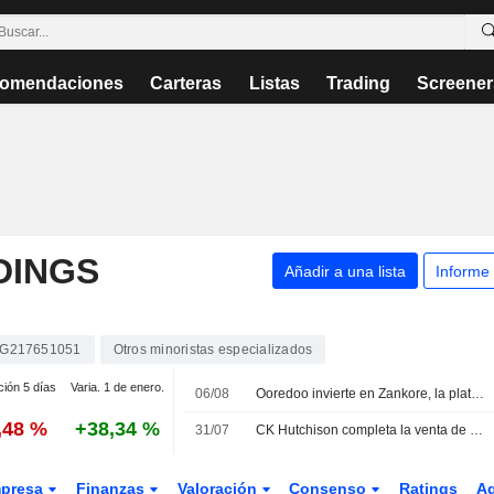
omendaciones
Carteras
Listas
Trading
Screener
DINGS
Añadir a una lista
Informe
G217651051
Otros minoristas especializados
ción 5 días
Varia. 1 de enero.
06/08
Ooredoo invierte en Zankore, la plataforma indonesia de computación e inteligencia artificial
,48 %
+38,34 %
31/07
CK Hutchison completa la venta de su participación del 49% en VodafoneThree
presa
Finanzas
Valoración
Consenso
Ratings
A