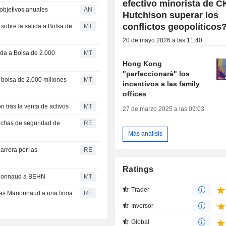
efectivo minorista de C
objetivos anuales
AN
Hutchison superar los
conflictos geopolíticos
sobre la salida a Bolsa de
MT
20 de mayo 2026 a las 11:40
ida a Bolsa de 2.000
MT
Hong Kong
"perfeccionará" los
 bolsa de 2.000 millones
MT
incentivos a las family
offices
n tras la venta de activos
MT
27 de marzo 2025 a las 09:03
rechas de seguridad de
RE
Más análisis
carrera por las
RE
Ratings
arionnaud a BEHN
MT
Trader
ías Marionnaud a una firma
RE
Inversor
Global