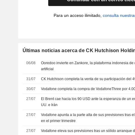
Para un acceso ilimitado,
consulta nuestra
Últimas noticias acerca de CK Hutchison Holdi
06/08
Ooredoo invierte en Zankore, la plataforma indonesia de 
artificial
31/07
CK Hutchison completa la venta de su participación del
30/07
Vodafone completa la compra de VodafoneThree por 4.0
27/07
El Brent cae hacia los 90 USD ante la esperanza de un e
UU. e Irán
27/07
Vodafone apunta a la parte alta de sus previsiones tras e
en el primer trimestre
27/07
Vodafone eleva sus previsiones tras un sólido arranque d