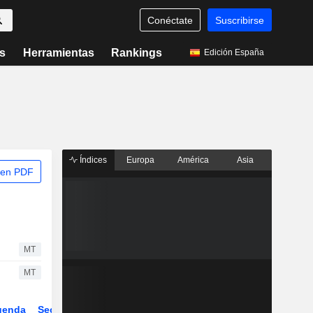
Conéctate
Suscribirse
s
Herramientas
Rankings
Edición España
Índices
Europa
América
Asia
 en PDF
MT
MT
genda
Sector
Derivados
ETFs