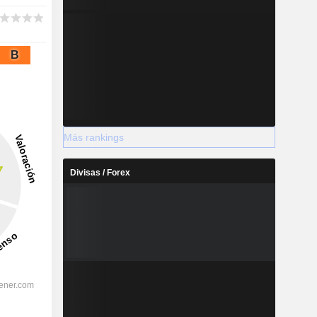
B
Más rankings
Divisas / Forex