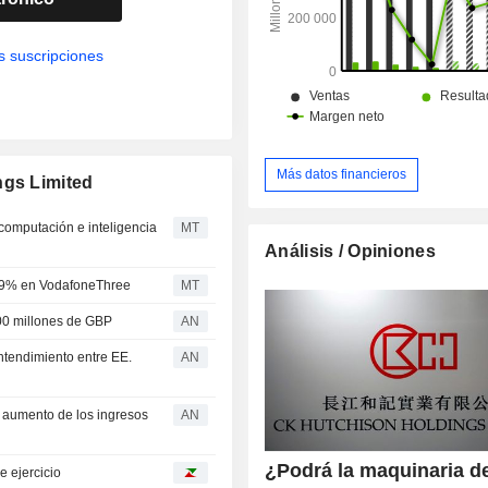
s suscripciones
Más datos financieros
ngs Limited
computación e inteligencia
MT
Análisis / Opiniones
 49% en VodafoneThree
MT
00 millones de GBP
AN
ntendimiento entre EE.
AN
l aumento de los ingresos
AN
¿Podrá la maquinaria d
e ejercicio