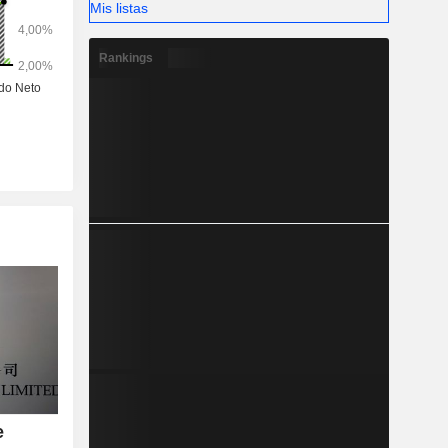
Mis listas
Rankings
e