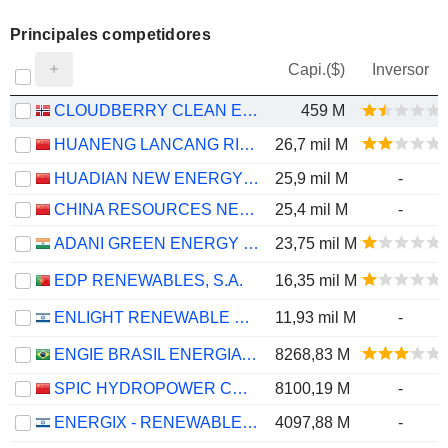
Principales competidores
Capi.($)
Inversor
CLOUDBERRY CLEAN ENERGY ASA
459 M
HUANENG LANCANG RIVER HYDROPOWER INC.
26,7 mil M
HUADIAN NEW ENERGY GROUP CORPORATION LIMITED
25,9 mil M
-
CHINA RESOURCES NEW ENERGY HOLDINGS COMPANY LIMITED
25,4 mil M
-
ADANI GREEN ENERGY LIMITED
23,75 mil M
EDP RENEWABLES, S.A.
16,35 mil M
ENLIGHT RENEWABLE ENERGY LTD
11,93 mil M
-
ENGIE BRASIL ENERGIA S.A.
8268,83 M
SPIC HYDROPOWER CO., LTD.
8100,19 M
-
ENERGIX - RENEWABLE ENERGIES LTD.
4097,88 M
-