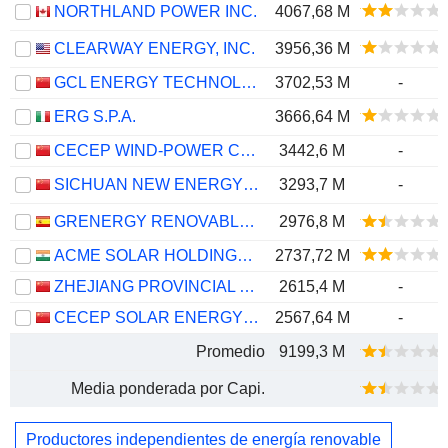
NORTHLAND POWER INC.
4067,68 M
CLEARWAY ENERGY, INC.
3956,36 M
GCL ENERGY TECHNOLOGY CO.,LTD.
3702,53 M
-
ERG S.P.A.
3666,64 M
CECEP WIND-POWER CORPORATION CO.,LTD.
3442,6 M
-
SICHUAN NEW ENERGY POWER COMPANY LIMITED
3293,7 M
-
GRENERGY RENOVABLES, S.A.
2976,8 M
ACME SOLAR HOLDINGS LIMITED
2737,72 M
ZHEJIANG PROVINCIAL NEW ENERGY INVESTMENT GROUP CO., LTD.
2615,4 M
-
CECEP SOLAR ENERGY CO.,LTD.
2567,64 M
-
Promedio
9199,3 M
Media ponderada por Capi.
Productores independientes de energía renovable