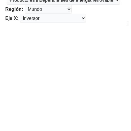
Región:
Eje X: