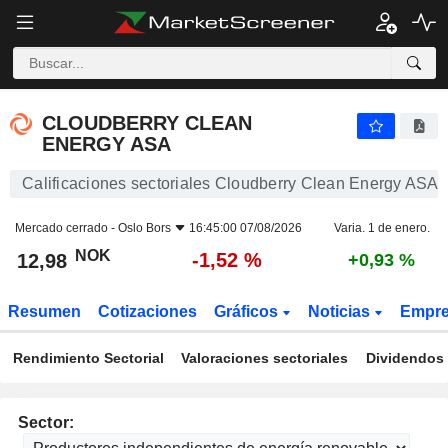
CLOUDBERRY CLEAN ENERGY ASA
12,98
kr
-1,52 %
CLOUDBERRY CLEAN
ENERGY ASA
Calificaciones sectoriales Cloudberry Clean Energy ASA
Mercado cerrado -
Oslo Bors
16:45:00 07/08/2026
Varia. 1 de enero.
NOK
-1,52 %
12,98
+0,93 %
Resumen
Cotizaciones
Gráficos
Noticias
Empr
Rendimiento Sectorial
Valoraciones sectoriales
Dividendos 
Sector: