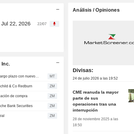
Análisis / Opiniones
 Jul 22, 2026
22/07
Inc.
Divisas:
CME Group amplía sus oportunidades de crecimiento a largo plazo con nuevos vectores emergentes, según Morgan Stanley
MT
24 de julio 2026 a las 19:52
child & Co Redburn
ZM
CME reanuda la mayor
dación de compra
ZM
parte de sus
operaciones tras una
he Bank Securities
ZM
interrupción
ral
ZM
28 de noviembre 2025 a las
18:50