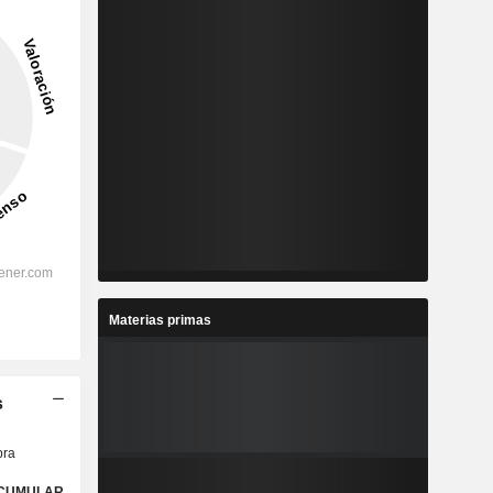
Materias primas
s
ra
CUMULAR