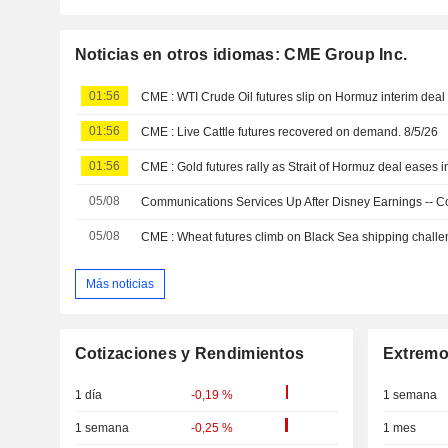
Noticias en otros idiomas: CME Group Inc.
01:56
CME : WTI Crude Oil futures slip on Hormuz interim deal
01:56
CME : Live Cattle futures recovered on demand. 8/5/26
01:56
CME : Gold futures rally as Strait of Hormuz deal eases in
05/08
05/08
CME : Wheat futures climb on Black Sea shipping challe
Más noticias
Cotizaciones y Rendimientos
Extremo
1 día
-0,19 %
1 semana
1 semana
-0,25 %
1 mes