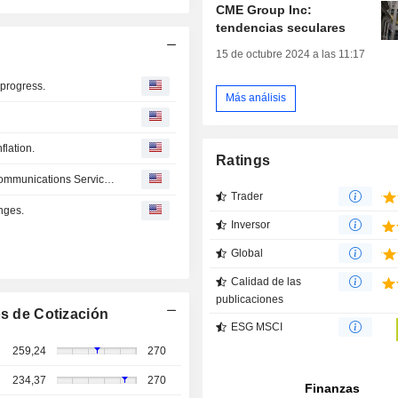
CME Group Inc:
tendencias seculares
15 de octubre 2024 a las 11:17
 progress.
Más análisis
flation.
Ratings
Communications Services Up After Disney Earnings -- Communications Services Roundup
Trader
nges.
Inversor
Global
Calidad de las
publicaciones
s de Cotización
ESG MSCI
259,24
270
234,37
270