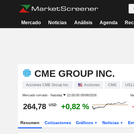
Mercado
Noticias
Análisis
Agenda
Rec
CME GROUP INC.
Acciones CME Group Inc.
Acciones
CME
US1
Mercado cerrado -
Nasdaq
22:00:00 05/08/2026
Va
264,78
+0,82 %
USD
Resumen
Cotizaciones
Gráficos
Noticias
Em