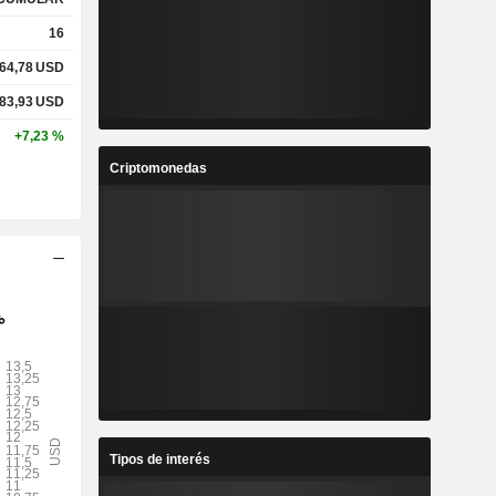
16
64,78
USD
83,93
USD
+7,23 %
Criptomonedas
Tipos de interés