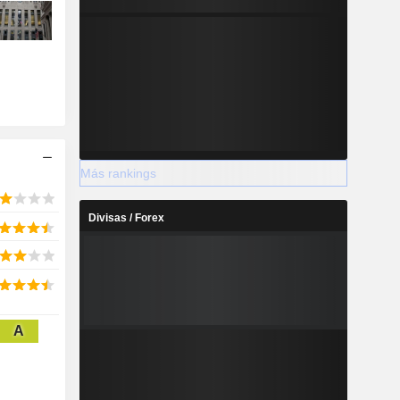
Más rankings
Divisas / Forex
A