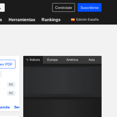
Conéctate
Suscribirse
s
Herramientas
Rankings
Edición España
Índices
Europa
América
Asia
 en PDF
RE
RE
genda
Sector
Derivados
ETFs