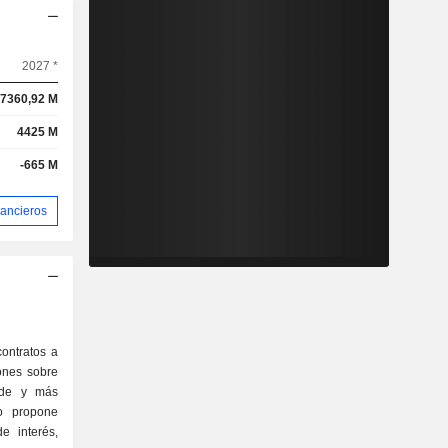
2027 *
7360,92 M
4425 M
-665 M
nancieros
ontratos a
ones sobre
ande y más
po propone
e interés,