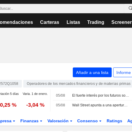
omendaciones
Carteras
Listas
Trading
Screener
Añadir a una lista
Informe
2572Q1058
Operadores de los mercados financieros y de materias primas
riación 5 días
Varia. 1 de enero.
05/08
El fuerte interés por los futuros sobre swaps en EE. UU. refleja el temor a tipos altos durante más tiempo
-0,25 %
-3,04 %
05/08
Wall Street apunta a una apertura al alza: el optimismo en Oriente Próximo compensa el lastre de SpaceX y AMD
presa
Finanzas
Valoración
Consenso
Ratings
A