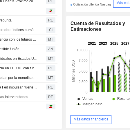
Wall Street apunta a una apertura al alza: el optimismo en Oriente Próximo compensa el lastre de SpaceX y AMD
RE
Más cot
Cotización diferida Nasdaq
 repunta
RE
Cuenta de Resultados y
Estimaciones
CME Group anuncia el lanzamiento de los futuros E-nano sobre índices bursátiles
CI
CME ampliará el acceso a los índices bursátiles de referencia con los futuros E-nano
MT
osible fusión
AN
Plus500 lanza una oferta de futuros sobre acciones individuales en Estados Unidos
MT
Plus500, cotizada en el Reino Unido, impulsa su presencia en EE. UU. con futuros sobre acciones individuales
RE
Las bolsas estadounidenses suben esta semana impulsadas por la monetización de la IA en los resultados de las grandes tecnológicas
MT
RENTA FIJA-La guerra en Irán y la incertidumbre sobre la Fed impulsan fuertes subidas mensuales en las rentabilidades
RE
evas intervenciones
RE
Más datos financieros