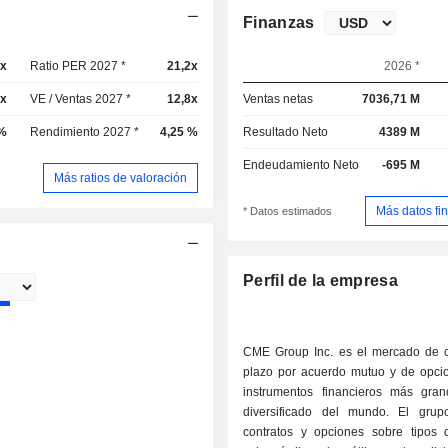
Finanzas
5x
Ratio PER 2027 *
21,2x
2026 *
4x
VE / Ventas 2027 *
12,8x
Ventas netas
7036,71 M
 %
Rendimiento 2027 *
4,25 %
Resultado Neto
4389 M
Endeudamiento Neto
-695 M
Más ratios de valoración
Más datos fi
* Datos estimados
Perfil de la empresa
CME Group Inc. es el mercado de c
plazo por acuerdo mutuo y de opci
instrumentos financieros más gr
diversificado del mundo. El gru
contratos y opciones sobre tipos d