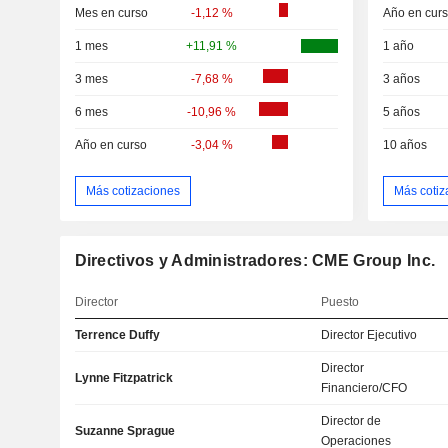
Mes en curso
-1,12 %
Año en cur
1 mes
+11,91 %
1 año
3 mes
-7,68 %
3 años
6 mes
-10,96 %
5 años
Año en curso
-3,04 %
10 años
Más cotizaciones
Más cotiz
Directivos y Administradores: CME Group Inc.
Director
Puesto
Terrence Duffy
Director Ejecutivo
Director
Lynne Fitzpatrick
Financiero/CFO
Director de
Suzanne Sprague
Operaciones