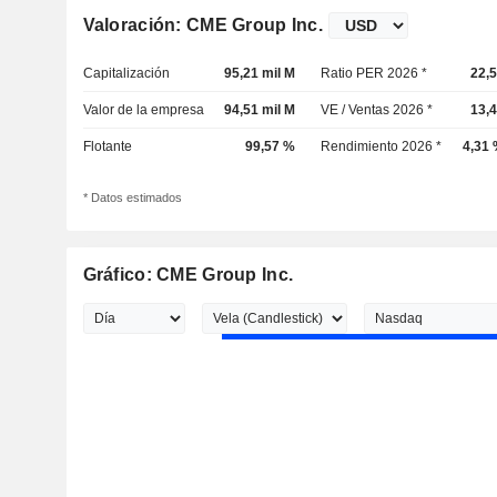
Valoración: CME Group Inc.
Capitalización
95,21 mil M
Ratio PER 2026 *
22,
Valor de la empresa
94,51 mil M
VE / Ventas 2026 *
13,
Flotante
99,57 %
Rendimiento 2026 *
4,31
* Datos estimados
Gráfico: CME Group Inc.