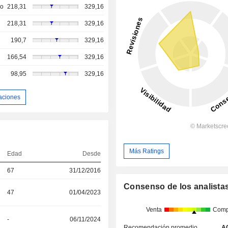
so
218,31
329,16
218,31
329,16
190,7
329,16
166,54
329,16
98,95
329,16
aciones
Más Ratings
Edad
Desde
67
31/12/2016
Consenso de los analista
47
01/04/2023
Venta
Comp
-
06/11/2024
Recomendación promedio
A