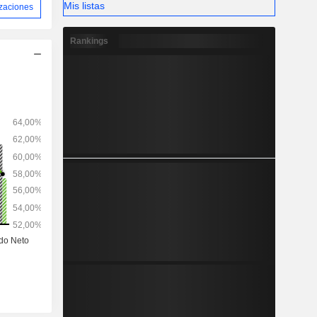
Mis listas
izaciones
Rankings