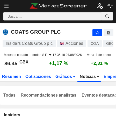
COATS GROUP PLC
86,45
p
+1,17 %
COATS GROUP PLC
Insiders Coats Group plc
Acciones
COA
GB00
Mercado cerrado -
London S.E.
17:35:18 07/08/2026
Varia. 1 de enero.
GBX
+1,17 %
86,45
+2,31 %
Resumen
Cotizaciones
Gráficos
Noticias
Empr
Todas
Recomendaciones analistas
Eventos destaca
Insiders