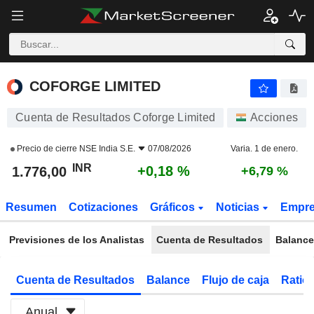
COFORGE LIMITED
1.776,00
₹
+0,18 %
COFORGE LIMITED
Cuenta de Resultados Coforge Limited
Acciones
Precio de cierre
NSE India S.E.
07/08/2026
Varia. 1 de enero.
INR
+0,18 %
1.776,00
+6,79 %
Resumen
Cotizaciones
Gráficos
Noticias
Empr
Previsiones de los Analistas
Cuenta de Resultados
Balance
Cuenta de Resultados
Balance
Flujo de caja
Ratios
Anual