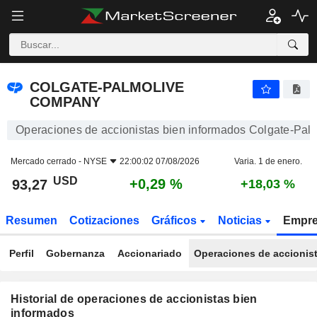
COLGATE-PALMOLIVE COMPANY
COLGATE-PALMOLIVE
COMPANY
Operaciones de accionistas bien informados Colgate-Pa
Mercado cerrado -
NYSE
22:00:02 07/08/2026
Varia. 1 de enero.
USD
+0,29 %
93,27
+18,03 %
Resumen
Cotizaciones
Gráficos
Noticias
Empr
Perfil
Gobernanza
Accionariado
Operaciones de accionis
Historial de operaciones de accionistas bien
informados