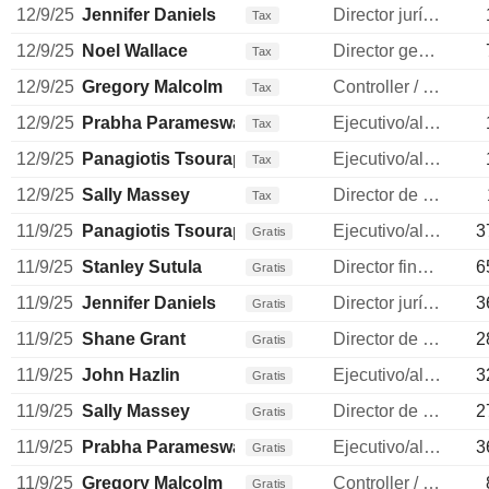
12/9/25
Jennifer Daniels
Director jurídico
Tax
12/9/25
Noel Wallace
Director general
Tax
12/9/25
Gregory Malcolm
Controller / auditor
Tax
12/9/25
Prabha Parameswaran
Ejecutivo/alto directivo
Tax
12/9/25
Panagiotis Tsourapas
Ejecutivo/alto directivo
Tax
12/9/25
Sally Massey
Director de recursos humanos
Tax
11/9/25
Panagiotis Tsourapas
Ejecutivo/alto directivo
3
Gratis
11/9/25
Stanley Sutula
Director financiero
6
Gratis
11/9/25
Jennifer Daniels
Director jurídico
3
Gratis
11/9/25
Shane Grant
Director de operaciones
2
Gratis
11/9/25
John Hazlin
Ejecutivo/alto directivo
3
Gratis
11/9/25
Sally Massey
Director de recursos humanos
2
Gratis
11/9/25
Prabha Parameswaran
Ejecutivo/alto directivo
3
Gratis
11/9/25
Gregory Malcolm
Controller / auditor
Gratis