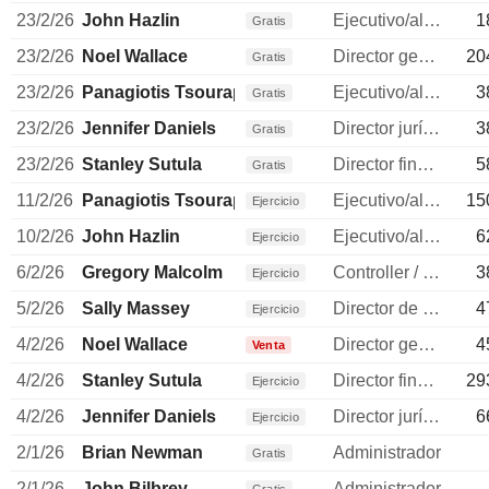
23/2/26
John Hazlin
Ejecutivo/alto directivo
1
Gratis
23/2/26
Noel Wallace
Director general
20
Gratis
23/2/26
Panagiotis Tsourapas
Ejecutivo/alto directivo
3
Gratis
23/2/26
Jennifer Daniels
Director jurídico
3
Gratis
23/2/26
Stanley Sutula
Director financiero
5
Gratis
11/2/26
Panagiotis Tsourapas
Ejecutivo/alto directivo
15
Ejercicio
10/2/26
John Hazlin
Ejecutivo/alto directivo
6
Ejercicio
6/2/26
Gregory Malcolm
Controller / auditor
3
Ejercicio
5/2/26
Sally Massey
Director de recursos humanos
4
Ejercicio
4/2/26
Noel Wallace
Director general
4
Venta
4/2/26
Stanley Sutula
Director financiero
29
Ejercicio
4/2/26
Jennifer Daniels
Director jurídico
6
Ejercicio
2/1/26
Brian Newman
Administrador
Gratis
2/1/26
John Bilbrey
Administrador