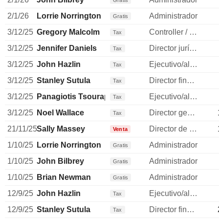
Gratis
2/1/26
Lorrie Norrington
Administrador
Gratis
3/12/25
Gregory Malcolm
Controller / auditor
Tax
3/12/25
Jennifer Daniels
Director jurídico
Tax
3/12/25
John Hazlin
Ejecutivo/alto directivo
Tax
3/12/25
Stanley Sutula
Director financiero
Tax
3/12/25
Panagiotis Tsourapas
Ejecutivo/alto directivo
Tax
3/12/25
Noel Wallace
Director general
Tax
21/11/25
Sally Massey
Director de recursos humanos
Venta
1/10/25
Lorrie Norrington
Administrador
Gratis
1/10/25
John Bilbrey
Administrador
Gratis
1/10/25
Brian Newman
Administrador
Gratis
12/9/25
John Hazlin
Ejecutivo/alto directivo
Tax
12/9/25
Stanley Sutula
Director financiero
Tax