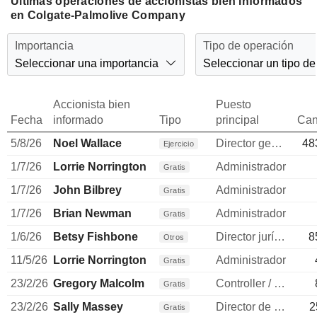
Últimas operaciones de accionistas bien informados
en Colgate-Palmolive Company
Importancia
Tipo de operación
Seleccionar una importancia
Seleccionar un tipo de
Accionista bien
Puesto
Fecha
informado
Tipo
principal
Can
5/8/26
Noel Wallace
Director general
48
Ejercicio
1/7/26
Lorrie Norrington
Administrador
Gratis
1/7/26
John Bilbrey
Administrador
Gratis
1/7/26
Brian Newman
Administrador
Gratis
1/6/26
Betsy Fishbone
Director jurídico
8
Otros
11/5/26
Lorrie Norrington
Administrador
Gratis
23/2/26
Gregory Malcolm
Controller / auditor
Gratis
23/2/26
Sally Massey
Director de recursos humanos
2
Gratis