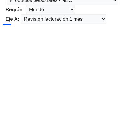
Región:
Eje X: