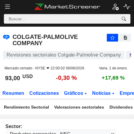
COLGATE-PALMOLIVE COMPANY
93,00
$
-0,30 %
COLGATE-PALMOLIVE
COMPANY
Revisiones sectoriales Colgate-Palmolive Company
Mercado cerrado -
NYSE
22:00:02 06/08/2026
Varia. 1 de enero.
USD
-0,30 %
93,00
+17,69 %
Resumen
Cotizaciones
Gráficos
Noticias
Empr
Rendimiento Sectorial
Valoraciones sectoriales
Dividendos 
Sector: