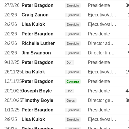
27/2/26
Peter Bragdon
Presidente
3
Ejercicio
2/2/26
Craig Zanon
Ejecutivo/alto directivo
Ejercicio
2/2/26
Lisa Kulok
Ejecutivo/alto directivo
Ejercicio
2/2/26
Peter Bragdon
Presidente
Ejercicio
2/2/26
Richelle Luther
Director administrativo
Ejercicio
2/2/26
Jim Swanson
Director financiero
Ejercicio
9/12/25
Peter Bragdon
Presidente
Don
26/11/25
Lisa Kulok
Ejecutivo/alto directivo
1
Ejercicio
13/11/25
Peter Bragdon
Presidente
Compra
20/10/25
Joseph Boyle
Presidente
4
Don
20/10/25
Timothy Boyle
Director general
8
Otros
1/10/25
Peter Bragdon
Presidente
Ejercicio
2/9/25
Lisa Kulok
Ejecutivo/alto directivo
Ejercicio
2/9/25
Peter Bragdon
Presidente