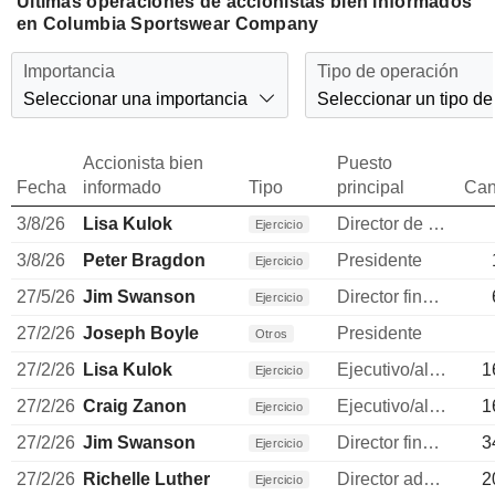
Últimas operaciones de accionistas bien informados
en Columbia Sportswear Company
Importancia
Tipo de operación
Seleccionar una importancia
Seleccionar un tipo de
Accionista bien
Puesto
Fecha
informado
Tipo
principal
Can
3/8/26
Lisa Kulok
Director de operaciones
Ejercicio
3/8/26
Peter Bragdon
Presidente
Ejercicio
27/5/26
Jim Swanson
Director financiero
Ejercicio
27/2/26
Joseph Boyle
Presidente
Otros
27/2/26
Lisa Kulok
Ejecutivo/alto directivo
1
Ejercicio
27/2/26
Craig Zanon
Ejecutivo/alto directivo
1
Ejercicio
27/2/26
Jim Swanson
Director financiero
3
Ejercicio
27/2/26
Richelle Luther
Director administrativo
2
Ejercicio