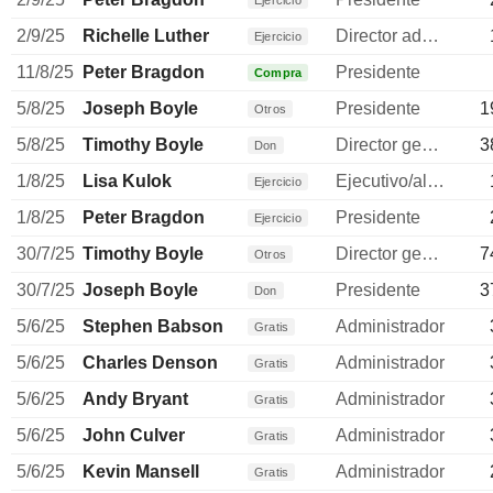
Ejercicio
2/9/25
Richelle Luther
Director administrativo
Ejercicio
11/8/25
Peter Bragdon
Presidente
Compra
5/8/25
Joseph Boyle
Presidente
1
Otros
5/8/25
Timothy Boyle
Director general
3
Don
1/8/25
Lisa Kulok
Ejecutivo/alto directivo
Ejercicio
1/8/25
Peter Bragdon
Presidente
Ejercicio
30/7/25
Timothy Boyle
Director general
7
Otros
30/7/25
Joseph Boyle
Presidente
3
Don
5/6/25
Stephen Babson
Administrador
Gratis
5/6/25
Charles Denson
Administrador
Gratis
5/6/25
Andy Bryant
Administrador
Gratis
5/6/25
John Culver
Administrador
Gratis
5/6/25
Kevin Mansell
Administrador
Gratis