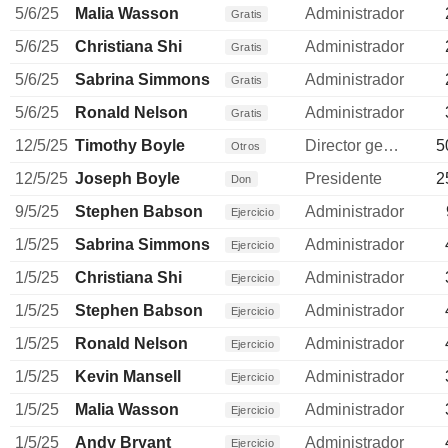
5/6/25
Malia Wasson
Administrador
Gratis
5/6/25
Christiana Shi
Administrador
Gratis
5/6/25
Sabrina Simmons
Administrador
Gratis
5/6/25
Ronald Nelson
Administrador
Gratis
12/5/25
Timothy Boyle
Director general
5
Otros
12/5/25
Joseph Boyle
Presidente
2
Don
9/5/25
Stephen Babson
Administrador
Ejercicio
1/5/25
Sabrina Simmons
Administrador
Ejercicio
1/5/25
Christiana Shi
Administrador
Ejercicio
1/5/25
Stephen Babson
Administrador
Ejercicio
1/5/25
Ronald Nelson
Administrador
Ejercicio
1/5/25
Kevin Mansell
Administrador
Ejercicio
1/5/25
Malia Wasson
Administrador
Ejercicio
1/5/25
Andy Bryant
Administrador
Ejercicio