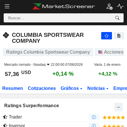
COLUMBIA SPORTSWEAR COMPANY
57,36
$
+0,14 %
COLUMBIA SPORTSWEAR
COMPANY
Ratings Columbia Sportswear Company
Acciones
Mercado cerrado -
Nasdaq
22:00:00 07/08/2026
Varia. 1 de enero.
USD
+0,14 %
57,36
+4,12 %
Resumen
Cotizaciones
Gráficos
Noticias
Empr
Ratings Surperformance
Trader
Inversor