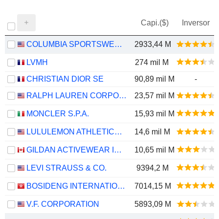
Capi.($)
Inversor
COLUMBIA SPORTSWEAR COMPANY
2933,44 M
LVMH
274 mil M
CHRISTIAN DIOR SE
90,89 mil M
-
RALPH LAUREN CORPORATION
23,57 mil M
MONCLER S.P.A.
15,93 mil M
LULULEMON ATHLETICA INC.
14,6 mil M
GILDAN ACTIVEWEAR INC.
10,65 mil M
LEVI STRAUSS & CO.
9394,2 M
BOSIDENG INTERNATIONAL HOLDINGS LIMITED
7014,15 M
V.F. CORPORATION
5893,09 M