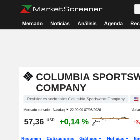
Mercado
Noticias
Análisis
Agenda
Rec
COLUMBIA SPORTS
COMPANY
Revisiones sectoriales Columbia Sportswear Company
Mercado cerrado -
Nasdaq
22:00:00 07/08/2026
Varia
57,36
+0,14 %
USD
-3
Resumen
Cotizaciones
Gráficos
Noticias
Em