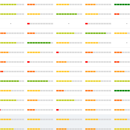
-
-
-
-