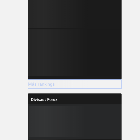
Más rankings
Divisas / Forex