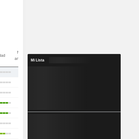
N.º de
idad
analistas
Mi Lista
6
26
17
25
26
6
15