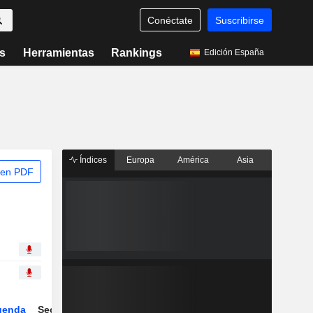
Conéctate
Suscribirse
s
Herramientas
Rankings
Edición España
Índices
Europa
América
Asia
 en PDF
genda
Sector
Derivados
ETFs