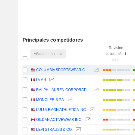
Principales competidores
Revisión
Añadir a una lista
facturación 1
mes
COLUMBIA SPORTSWEAR COMPANY
LVMH
RALPH LAUREN CORPORATION
MONCLER S.P.A.
LULULEMON ATHLETICA INC.
GILDAN ACTIVEWEAR INC.
LEVI STRAUSS & CO.