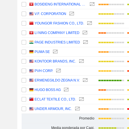
BOSIDENG INTERNATIONAL HOLDINGS LIMITED
V.F. CORPORATION
YOUNGOR FASHION CO., LTD.
LI NING COMPANY LIMITED
PAGE INDUSTRIES LIMITED
PUMA SE
KONTOOR BRANDS, INC.
PVH CORP.
ERMENEGILDO ZEGNA N.V.
HUGO BOSS AG
ECLAT TEXTILE CO., LTD.
UNDER ARMOUR, INC.
Promedio
Media ponderada por Capi.