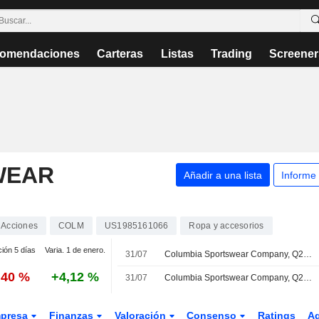
omendaciones
Carteras
Listas
Trading
Screener
WEAR
Añadir a una lista
Informe
Acciones
COLM
US1985161066
Ropa y accesorios
ción 5 días
Varia. 1 de enero.
31/07
Columbia Sportswear Company, Q2 2026 Pre Recorded Earnings Call, Jul 30, 2026
,40 %
+4,12 %
31/07
Columbia Sportswear Company, Q2 2026 Earnings Call, Jul 30, 2026
presa
Finanzas
Valoración
Consenso
Ratings
A