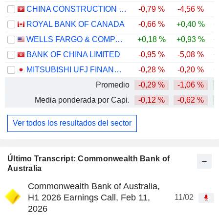
CHINA CONSTRUCTION BANK CORPORATION
-0,79 %
-4,56 %
ROYAL BANK OF CANADA
-0,66 %
+0,40 %
+
WELLS FARGO & COMPANY
+0,18 %
+0,93 %
+
BANK OF CHINA LIMITED
-0,95 %
-5,08 %
+
MITSUBISHI UFJ FINANCIAL GROUP, INC.
-0,28 %
-0,20 %
+
Promedio
-0,29 %
-1,06 %
+
Media ponderada por Capi.
-0,12 %
-0,62 %
+
Ver todos los resultados del sector
Último Transcript: Commonwealth Bank of
Australia
Commonwealth Bank of Australia,
H1 2026 Earnings Call, Feb 11,
11/02
2026