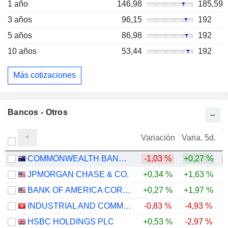
1 año
146,98
185,59
3 años
96,15
192
5 años
86,98
192
10 años
53,44
192
Más cotizaciones
Bancos - Otros
V
Variación
Varia. 5d.
COMMONWEALTH BANK OF AUSTRALIA
-1,03 %
+0,27 %
JPMORGAN CHASE & CO.
+0,34 %
+1,63 %
+
BANK OF AMERICA CORPORATION
+0,27 %
+1,97 %
+
INDUSTRIAL AND COMMERCIAL BANK OF CHINA LIMITED
-0,83 %
-4,93 %
+
HSBC HOLDINGS PLC
+0,53 %
-2,97 %
+