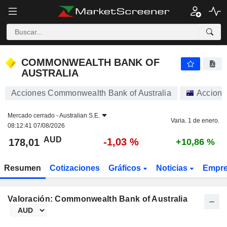
COMMONWEALTH BANK OF AUSTRALIA
178,01
$
-1,03 %
COMMONWEALTH BANK OF
AUSTRALIA
Acciones Commonwealth Bank of Australia
Accione
Mercado cerrado -
Australian S.E.
Varia. 1 de enero.
08:12:41 07/08/2026
AUD
-1,03 %
178,01
+10,86 %
Resumen
Cotizaciones
Gráficos
Noticias
Empr
Valoración: Commonwealth Bank of Australia