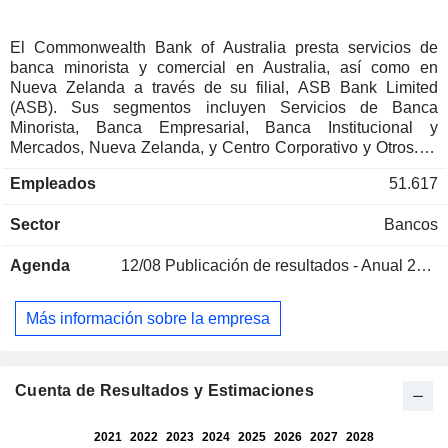
El Commonwealth Bank of Australia presta servicios de
banca minorista y comercial en Australia, así como en
Nueva Zelanda a través de su filial, ASB Bank Limited
(ASB). Sus segmentos incluyen Servicios de Banca
Minorista, Banca Empresarial, Banca Institucional y
Mercados, Nueva Zelanda, y Centro Corporativo y Otros. El
segmento de Servicios de Banca Minorista ofrece productos
Empleados
51.617
y servicios bancarios a clientes particulares y de banca
privada, ayudándoles a gestionar sus necesidades
Sector
Bancos
bancarias cotidianas, a adquirir una vivienda o a invertir en
el futuro. La Banca Empresarial atiende las necesidades
Agenda
12/08
Publicación de resultados - Anual 2026
bancarias de clientes empresariales, corporativos y del
sector agroindustrial a través de una gama completa de
soluciones de servicios financieros. También ofrece
Más información sobre la empresa
servicios de negociación de acciones y de préstamos con
margen a través de la división CommSec. La Banca
Institucional y de Mercados ofrece una gama completa de
servicios bancarios y de financiación nacionales y globales
Cuenta de Resultados y Estimaciones
a clientes institucionales y gubernamentales. Nueva
Zelanda incluye los negocios de banca y gestión de fondos
que operan en Nueva Zelanda bajo la marca ASB.