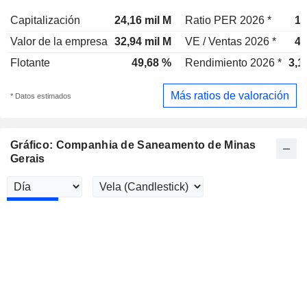
Capitalización
24,16 mil M
Ratio PER 2026 *
18
Valor de la empresa
32,94 mil M
VE / Ventas 2026 *
4,
Flotante
49,68 %
Rendimiento 2026 *
3,1
Más ratios de valoración
* Datos estimados
Gráfico: Companhia de Saneamento de Minas
Gerais