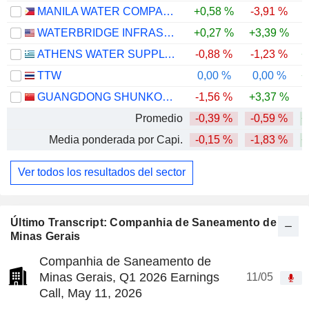
MANILA WATER COMPANY, INC.
+0,58 %
-3,91 %
-
WATERBRIDGE INFRASTRUCTURE LLC
+0,27 %
+3,39 %
ATHENS WATER SUPPLY AND SEWERAGE COMPANY S.A.
-0,88 %
-1,23 %
+
TTW
0,00 %
0,00 %
+
GUANGDONG SHUNKONG DEVELOPMENT CO.,LTD.
-1,56 %
+3,37 %
-
Promedio
-0,39 %
-0,59 %
+
Media ponderada por Capi.
-0,15 %
-1,83 %
+
Ver todos los resultados del sector
Último Transcript: Companhia de Saneamento de
Minas Gerais
Companhia de Saneamento de
Minas Gerais, Q1 2026 Earnings
11/05
Call, May 11, 2026