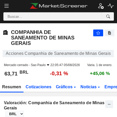
COMPANHIA DE SANEAMENTO DE MINAS GERAIS
63,71
R$
-0,31 %
COMPANHIA DE
SANEAMENTO DE MINAS
GERAIS
Acciones Companhia de Saneamento de Minas Gerais
Mercado cerrado -
Sao Paulo
22:05:47 05/08/2026
Varia. 1 de enero.
BRL
-0,31 %
63,71
+45,06 %
Resumen
Cotizaciones
Gráficos
Noticias
Empr
Valoración: Companhia de Saneamento de Minas
Gerais