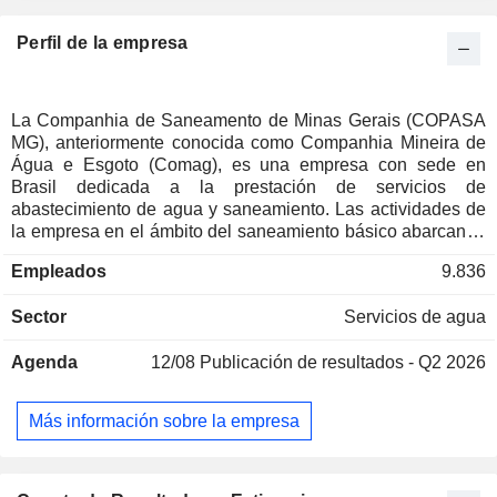
Perfil de la empresa
La Companhia de Saneamento de Minas Gerais (COPASA
MG), anteriormente conocida como Companhia Mineira de
Água e Esgoto (Comag), es una empresa con sede en
Brasil dedicada a la prestación de servicios de
abastecimiento de agua y saneamiento. Las actividades de
la empresa en el ámbito del saneamiento básico abarcan el
conjunto de servicios, infraestructuras e instalaciones
Empleados
9.836
operativas para el suministro de agua potable, la
evacuación de aguas residuales, la limpieza urbana y la
Sector
Servicios de agua
gestión de residuos sólidos. El segmento de Abastecimiento
de Agua abarca todas las actividades e infraestructuras
Agenda
12/08
Publicación de resultados - Q2 2026
necesarias para suministrar agua potable a los
consumidores, desde la captación hasta las conexiones a
los edificios y la medición del consumo. El segmento de
Más información sobre la empresa
Alcantarillado se centra en la recogida, el transporte y el
tratamiento de las aguas residuales antes de su vertido final
al medio ambiente. Además, la empresa gestiona los