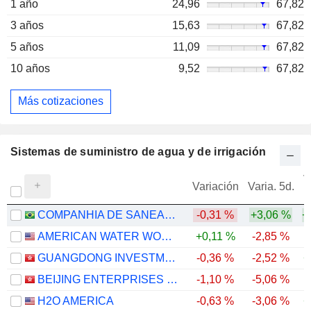
1 año
24,96
67,82
3 años
15,63
67,82
5 años
11,09
67,82
10 años
9,52
67,82
Más cotizaciones
Sistemas de suministro de agua y de irrigación
V
Variación
Varia. 5d.
COMPANHIA DE SANEAMENTO DE MINAS GERAIS
-0,31 %
+3,06 %
+
AMERICAN WATER WORKS COMPANY, INC.
+0,11 %
-2,85 %
GUANGDONG INVESTMENT LIMITED
-0,36 %
-2,52 %
+
BEIJING ENTERPRISES WATER GROUP LIMITED
-1,10 %
-5,06 %
-
H2O AMERICA
-0,63 %
-3,06 %
+