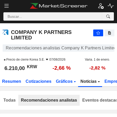
COMPANY K PARTNERS LIMITED
6.210,00
₩
-2,66 %
COMPANY K PARTNERS
LIMITED
Recomendaciones analistas Company K Partners Limited
Precio de cierre
Korea S.E.
07/08/2026
Varia. 1 de enero.
KRW
-2,66 %
6.210,00
-2,82 %
Resumen
Cotizaciones
Gráficos
Noticias
Empr
Todas
Recomendaciones analistas
Eventos destaca