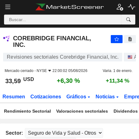
COREBRIDGE FINANCIAL, INC.
33,59
$
+6,30 %
COREBRIDGE FINANCIAL,
INC.
Revisiones sectoriales Corebridge Financial, Inc.
A
Mercado cerrado -
NYSE
22:00:02 05/08/2026
Varia. 1 de enero.
USD
+6,30 %
33,59
+11,34 %
Resumen
Cotizaciones
Gráficos
Noticias
Empr
Rendimiento Sectorial
Valoraciones sectoriales
Dividendos 
Sector: