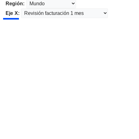
Región:
Eje X: