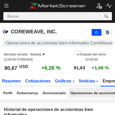
COREWEAVE, INC.
COREWEAVE, INC.
Operaciones de accionistas bien informados CoreWeave, 
Mercado cerrado -
Nasdaq
Después del cierre
22:00:00 07/08/2026
02:00:00
USD
+6,26 %
90,67
91,63
+1,06 %
Resumen
Cotizaciones
Gráficos
Noticias
Empr
Perfil
Gobernanza
Accionariado
Operaciones de accionis
Historial de operaciones de accionistas bien
informados