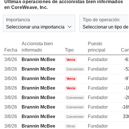
Últimas operaciones de accionistas bien informados
en CoreWeave, Inc.
Importancia
Tipo de operación
Seleccionar una importancia
Seleccionar un tipo de
Accionista bien
Puesto
Fecha
informado
Tipo
principal
Can
3/8/26
Brannin McBee
Fundador
-6
Venta
3/8/26
Brannin McBee
Fundador
-5
Conversion
3/8/26
Brannin McBee
Fundador
-9
Venta
3/8/26
Brannin McBee
Fundador
-1
Venta
3/8/26
Brannin McBee
Fundador
-2
Conversion
3/8/26
Brannin McBee
Fundador
-16
Conversion
3/8/26
Brannin McBee
Fundador
33
Conversion
3/8/26
Brannin McBee
Fundador
Otros