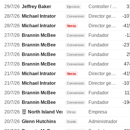
29/7/26
Jeffrey Baker
Controller / auditor
3
Ejercicio
28/7/26
Michael Intrator
Director general
-10
Conversion
28/7/26
Michael Intrator
Director general
-41
Venta
27/7/26
Brannin McBee
Fundador
-1
Conversion
27/7/26
Brannin McBee
Fundador
-23
Conversion
27/7/26
Brannin McBee
Fundador
2
Conversion
27/7/26
Brannin McBee
Fundador
47
Conversion
21/7/26
Michael Intrator
Director general
-41
Venta
21/7/26
Michael Intrator
Director general
-10
Conversion
20/7/26
Brannin McBee
Fundador
11
Conversion
20/7/26
Brannin McBee
Fundador
-19
Conversion
20/7/26
North Island Ventures LLC
Empresa
Otros
20/7/26
Glenn Hutchins
Administrador
Gratis