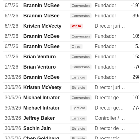
6/7/26
Brannin McBee
Fundador
-19
Conversion
6/7/26
Brannin McBee
Fundador
39
Conversion
6/7/26
Kristen McVeety
Director jurídico
Venta
6/7/26
Brannin McBee
Fundador
10
Conversion
6/7/26
Brannin McBee
Fundador
5
Otros
1/7/26
Brian Venturo
Fundador
15
Conversion
1/7/26
Brian Venturo
Fundador
-7
Conversion
30/6/26
Brannin McBee
Fundador
29
Ejercicio
30/6/26
Kristen McVeety
Director jurídico
Ejercicio
30/6/26
Michael Intrator
Director general
-10
Conversion
30/6/26
Michael Intrator
Director general
77
Ejercicio
30/6/26
Jeffrey Baker
Controller / auditor
Ejercicio
30/6/26
Sachin Jain
Director de operaciones
Ejercicio
30/6/26
Chen Goldberg
Director técnico
Ejercicio