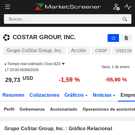
COSTAR GROUP, INC.
29,72
$
-1,64 %
COSTAR GROUP, INC.
Grupo CoStar Group, Inc.
Acción
CSGP
US22160
Tiempo real estimado
Cboe BZX
Varia. 1 de enero.
17:33:00 06/08/2026
USD
-1,59 %
29,73
-55,90 %
Resumen
Cotizaciones
Gráficos
Noticias
Empr
Perfil
Gobernanza
Accionariado
Operaciones de accionis
Grupo CoStar Group, Inc. : Gráfico Relacional