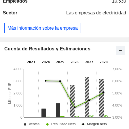
Empleados
10.530
de cualquier clase. Cox Abg Group ha llevado a cabo
proyectos en países como los Emiratos Árabes Unidos,
Sector
Las empresas de electricidad
Marruecos, Arabia Saudí y Ghana.
Más información sobre la empresa
Cuenta de Resultados y Estimaciones