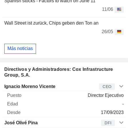
Spanish stocks - Factors to watch on June 11
11/06
Wall Street ist zurück, Chips geben den Ton an
26/05
Más noticias
Directivos y Administradores: Cox Infrastructure
Group, S.A.
Director
Puesto
Edad
Desde
Ignacio Moreno Vicente
CEO
Director Ejecutivo
-
17/09/2023
José Olivé Pina
DFI