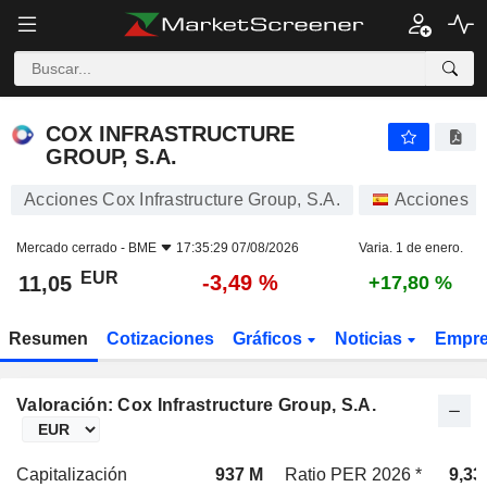
COX INFRASTRUCTURE GROUP, S.A.
11,05
€
-3,49 %
COX INFRASTRUCTURE
GROUP, S.A.
Acciones Cox Infrastructure Group, S.A.
Acciones
Mercado cerrado -
BME
17:35:29 07/08/2026
Varia. 1 de enero.
EUR
-3,49 %
11,05
+17,80 %
Resumen
Cotizaciones
Gráficos
Noticias
Empr
Valoración: Cox Infrastructure Group, S.A.
Capitalización
937 M
Ratio PER 2026 *
9,33