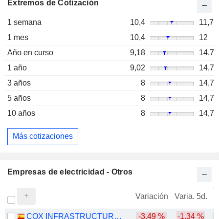
Extremos de Cotización
1 semana
10,4
11,7
1 mes
10,4
12
Año en curso
9,18
14,7
1 año
9,02
14,7
3 años
8
14,7
5 años
8
14,7
10 años
8
14,7
Más cotizaciones
Empresas de electricidad - Otros
V
Variación
Varia. 5d.
COX INFRASTRUCTURE GROUP, S.A.
-3,49 %
-1,34 %