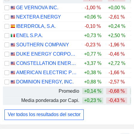
GE VERNOVA INC.
-1,00 %
+0,00 %
+
NEXTERA ENERGY
+0,06 %
-2,61 %
+
IBERDROLA, S.A.
-0,10 %
+0,24 %
+
ENEL S.P.A.
+0,73 %
+2,50 %
+
SOUTHERN COMPANY
-0,23 %
-1,96 %
DUKE ENERGY CORPORATION
+0,77 %
-0,46 %
CONSTELLATION ENERGY CORPORATION
+3,37 %
+2,72 %
-
AMERICAN ELECTRIC POWER COMPANY, INC.
+0,38 %
-1,66 %
+
DOMINION ENERGY, INC.
+0,88 %
-2,57 %
Promedio
+0,14 %
-0,68 %
+
Media ponderada por Capi.
+0,23 %
-0,43 %
+
Ver todos los resultados del sector