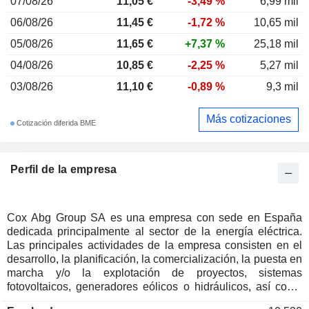
07/08/26
11,05 €
-3,49 %
6,99 mil
06/08/26
11,45 €
-1,72 %
10,65 mil
05/08/26
11,65 €
+7,37 %
25,18 mil
04/08/26
10,85 €
-2,25 %
5,27 mil
03/08/26
11,10 €
-0,89 %
9,3 mil
Más cotizaciones
Cotización diferida BME
Perfil de la empresa
Cox Abg Group SA es una empresa con sede en España
dedicada principalmente al sector de la energía eléctrica.
Las principales actividades de la empresa consisten en el
desarrollo, la planificación, la comercialización, la puesta en
marcha y/o la explotación de proyectos, sistemas
fotovoltaicos, generadores eólicos o hidráulicos, así como
todo tipo de equipos, sistemas y elementos de generación