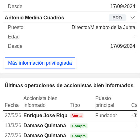
17/09/2024
Antonio Medina Cuadros
BRD
Director/Miembro de la Junta
-
17/09/2024
Más información privilegiada
Últimas operaciones de accionistas bien informados
Accionista bien
Puesto
Fecha
informado
Tipo
principal
Can
27/5/26
Enrique Jose Riquelme Vives
Fundador
-35
Venta
13/3/26
Damaso Quintana Pradera
1
Compra
27/2/26
Damaso Quintana Pradera
Compra