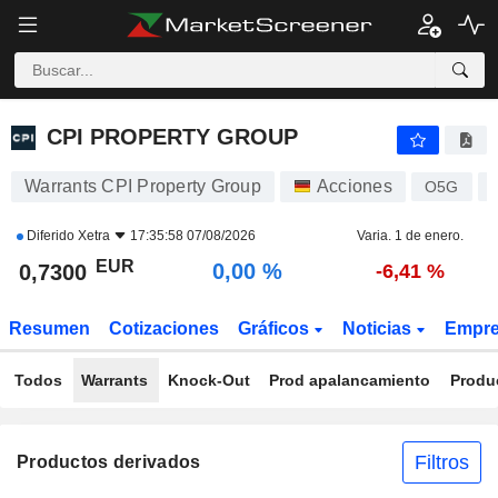
CPI PROPERTY GROUP
0,7300
€
0,00 %
CPI PROPERTY GROUP
Warrants CPI Property Group
Acciones
O5G
Diferido
Xetra
17:35:58 07/08/2026
Varia. 1 de enero.
EUR
0,00 %
0,7300
-6,41 %
Resumen
Cotizaciones
Gráficos
Noticias
Empr
Todos
Warrants
Knock-Out
Prod apalancamiento
Produ
Filtros
Productos derivados