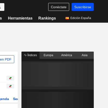
Conéctate
Suscribirse
s
Herramientas
Rankings
Edición España
Índices
Europa
América
Asia
 en PDF
genda
Sector
Derivados
ETFs