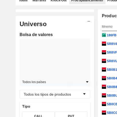
Todos
Warrants
Knock-Out
Prod apalancamiento
Produc
Produc
Universo
Mnemo
Bolsa de valores
186F
SR8V
SR8V
SR8V
SB0B
SB0B
Todos los países
SB0B
Todos los tipos de productos
SB0B
SB0C
Tipo
SB0C
CALL
PUT