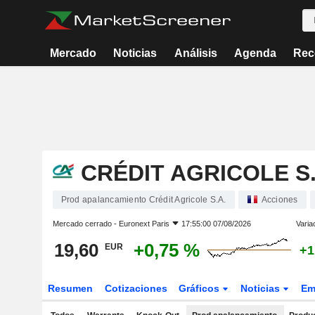
Mercado
Noticias
Análisis
Agenda
Rec
CRÉDIT AGRICOLE S.
Prod apalancamiento Crédit Agricole S.A.
Acciones
Mercado cerrado -
Euronext Paris
17:55:00 07/08/2026
Varia
19,60
+0,75 %
EUR
+1
Resumen
Cotizaciones
Gráficos
Noticias
Em