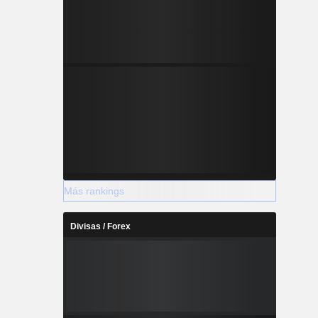
Más rankings
Divisas / Forex