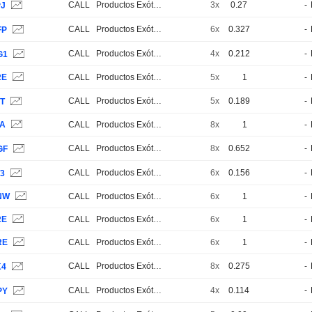
CALL
Productos Exóticos
3x
0.27
-
PJ
CALL
Productos Exóticos
6x
0.327
-
FP
CALL
Productos Exóticos
4x
0.212
-
G1
RE
CALL
Productos Exóticos
5x
1
-
CALL
Productos Exóticos
5x
0.189
-
0T
LA
CALL
Productos Exóticos
8x
1
-
CALL
Productos Exóticos
8x
0.652
-
GF
CALL
Productos Exóticos
6x
0.156
-
T3
NW
CALL
Productos Exóticos
6x
1
-
RE
CALL
Productos Exóticos
6x
1
-
RE
CALL
Productos Exóticos
6x
1
-
CALL
Productos Exóticos
8x
0.275
-
K4
CALL
Productos Exóticos
4x
0.114
-
PY