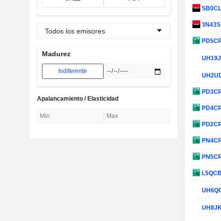
SB0C
3N43
Todos los emisores
PD5C
Madurez
UH19
Indiferente
UH2U
PD3C
Apalancamiento / Elasticidad
PD4C
PD2C
PN4C
PN5C
L5QC
UH6Q
UH8J