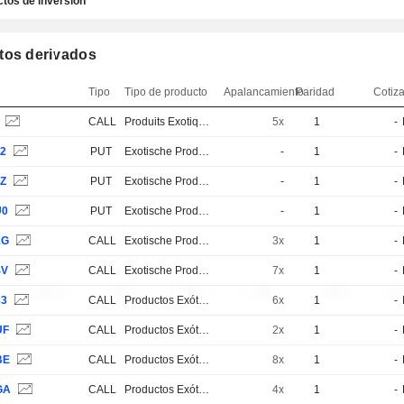
tos de inversión
tos derivados
Tipo
Tipo de producto
Apalancamiento
Paridad
Cotiz
B
CALL
Produits Exotiques
5x
1
-
42
PUT
Exotische Produkte
-
1
-
FZ
PUT
Exotische Produkte
-
1
-
U0
PUT
Exotische Produkte
-
1
-
1G
CALL
Exotische Produkte
3x
1
-
4V
CALL
Exotische Produkte
7x
1
-
83
CALL
Productos Exóticos
6x
1
-
UF
CALL
Productos Exóticos
2x
1
-
BE
CALL
Productos Exóticos
8x
1
-
GA
CALL
Productos Exóticos
4x
1
-