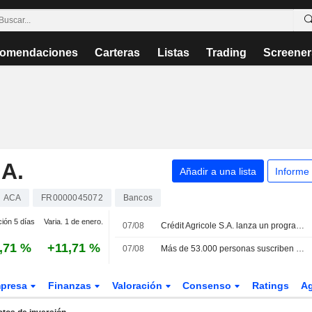
omendaciones
Carteras
Listas
Trading
Screener
A.
Añadir a una lista
Informe
ACA
FR0000045072
Bancos
ción 5 días
Varia. 1 de enero.
07/08
Crédit Agricole S.A. lanza un programa de recompra de acciones
,71 %
+11,71 %
07/08
Más de 53.000 personas suscriben la ampliación de capital para empleados 2026 de Crédit Agricole
presa
Finanzas
Valoración
Consenso
Ratings
A