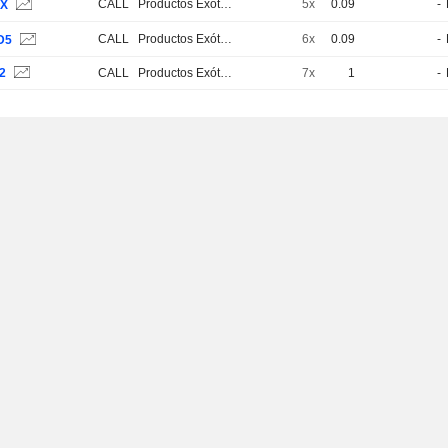
CALL
Productos Exóticos
5x
0.09
-
1X
CALL
Productos Exóticos
6x
0.09
-
D5
2
CALL
Productos Exóticos
7x
1
-