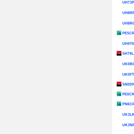
UH73
UH8R
UH8R
PE5C
UH9T
SH79
UK0B
UK0F
SN0D
PE6C
PN6C
UK3L
UK3N