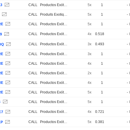
L3
CALL
Productos Exóticos
5x
1
-
S
CALL
Produits Exotiques
5x
1
-
RE
CALL
Productos Exóticos
5x
1
-
CALL
Productos Exóticos
4x
0.518
-
J9
CALL
Productos Exóticos
3x
0.493
-
DQ
RE
CALL
Productos Exóticos
3x
1
-
RE
CALL
Productos Exóticos
4x
1
-
RE
CALL
Productos Exóticos
2x
1
-
RE
CALL
Productos Exóticos
4x
1
-
RE
CALL
Productos Exóticos
5x
1
-
B
CALL
Productos Exóticos
5x
1
-
CALL
Productos Exóticos
4x
0.721
-
C7
CALL
Productos Exóticos
5x
0.381
-
KP