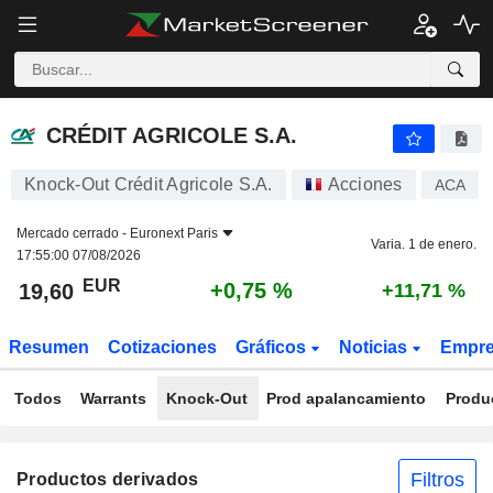
CRÉDIT AGRICOLE S.A.
19,60
€
+0,75 %
CRÉDIT AGRICOLE S.A.
Knock-Out Crédit Agricole S.A.
Acciones
ACA
Mercado cerrado -
Euronext Paris
Varia. 1 de enero.
17:55:00 07/08/2026
EUR
+0,75 %
19,60
+11,71 %
Resumen
Cotizaciones
Gráficos
Noticias
Empr
Todos
Warrants
Knock-Out
Prod apalancamiento
Produ
Filtros
Productos derivados