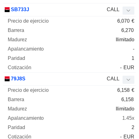
SB733J
CALL
6,070
€
6,270
Ilimitado
-
1
-
EUR
79J8S
CALL
6,158
€
6,158
Ilimitado
1.45x
2
-
EUR