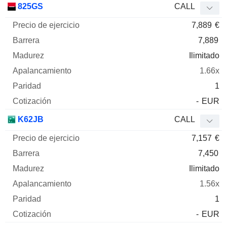
825GS
CALL
7,889
€
7,889
Ilimitado
1.66x
1
-
EUR
K62JB
CALL
7,157
€
7,450
Ilimitado
1.56x
1
-
EUR