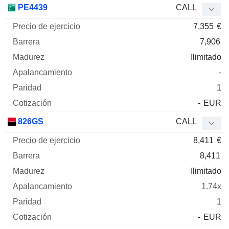
PE4439
CALL
7,355
€
7,906
Ilimitado
-
1
-
EUR
826GS
CALL
8,411
€
8,411
Ilimitado
1.74x
1
-
EUR