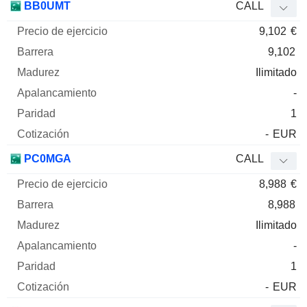
BB0UMT
CALL
9,102
€
9,102
Ilimitado
-
1
-
EUR
PC0MGA
CALL
8,988
€
8,988
Ilimitado
-
1
-
EUR