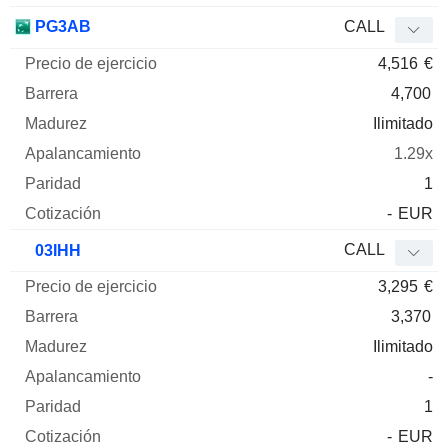
PG3AB
CALL
4,516
€
4,700
Ilimitado
1.29x
1
-
EUR
CALL
03IHH
3,295
€
3,370
Ilimitado
-
1
-
EUR