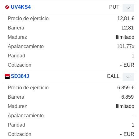
UV4KS4
PUT
12,81
€
12,81
Ilimitado
101.77x
1
-
EUR
SD384J
CALL
6,859
€
6,859
Ilimitado
-
1
-
EUR