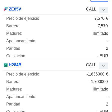
Precio
ZE85V
CALL
de
7,570
€
ejercicio
Barrera
Madurez
Elasticidad
Mnemo
Tipo
Pari
7,570
Ilimitado
-
2
-
EUR
H284B
CALL
-1,636000
€
-1,700000
Ilimitado
-
2
-
EUR