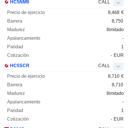
HC5NM9
CALL
8,468
€
8,750
Ilimitado
-
1
-
EUR
HC5SCR
CALL
8,710
€
8,710
Ilimitado
-
1
-
EUR