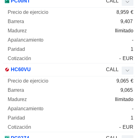
PC00NT
CALL
8,959
€
9,407
Ilimitado
-
1
-
EUR
HC60VU
CALL
9,065
€
9,065
Ilimitado
-
1
-
EUR