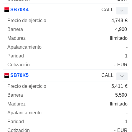
SB70K4
CALL
4,748
€
4,900
Ilimitado
-
1
-
EUR
SB70K5
CALL
5,411
€
5,590
Ilimitado
-
1
-
EUR