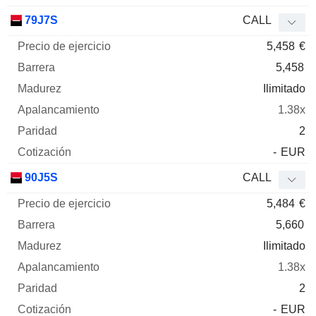
79J7S
CALL
5,458
€
5,458
Ilimitado
1.38x
2
-
EUR
90J5S
CALL
5,484
€
5,660
Ilimitado
1.38x
2
-
EUR