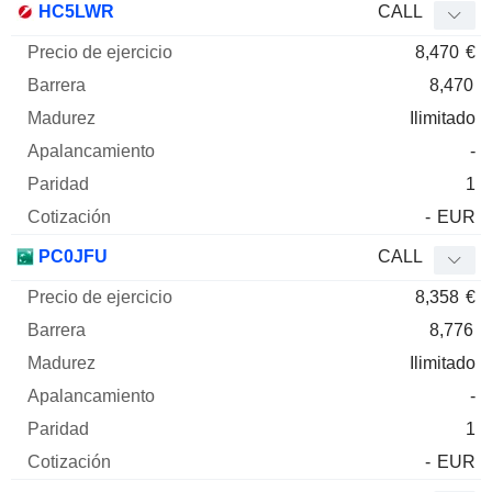
HC5LWR
CALL
8,470
€
8,470
Ilimitado
-
1
-
EUR
PC0JFU
CALL
8,358
€
8,776
Ilimitado
-
1
-
EUR