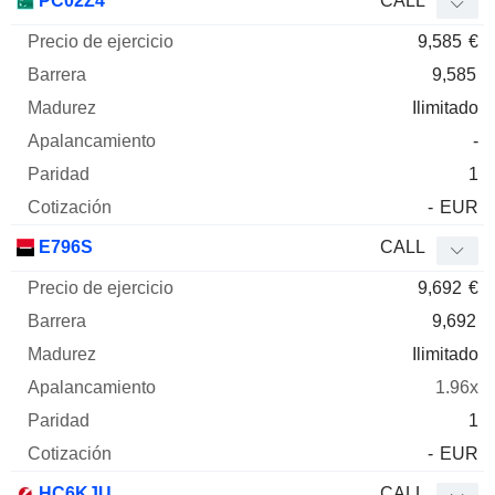
PC02Z4
CALL
9,585
€
9,585
Ilimitado
-
1
-
EUR
E796S
CALL
9,692
€
9,692
Ilimitado
1.96x
1
-
EUR
HC6KJU
CALL