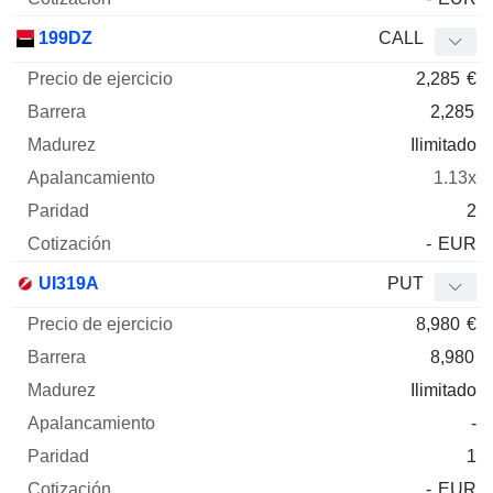
199DZ
CALL
2,285
€
2,285
Ilimitado
1.13x
2
-
EUR
UI319A
PUT
8,980
€
8,980
Ilimitado
-
1
-
EUR