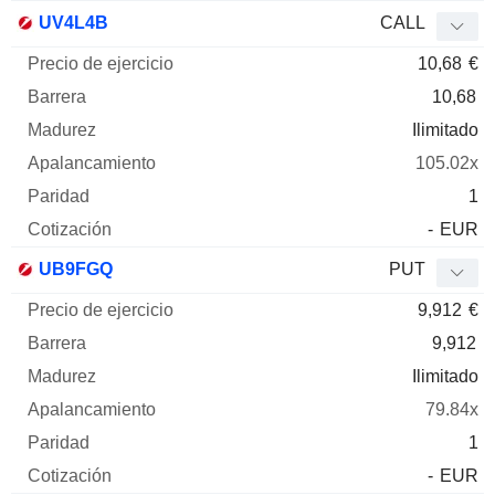
UV4L4B
CALL
10,68
€
10,68
Ilimitado
105.02x
1
-
EUR
UB9FGQ
PUT
9,912
€
9,912
Ilimitado
79.84x
1
-
EUR