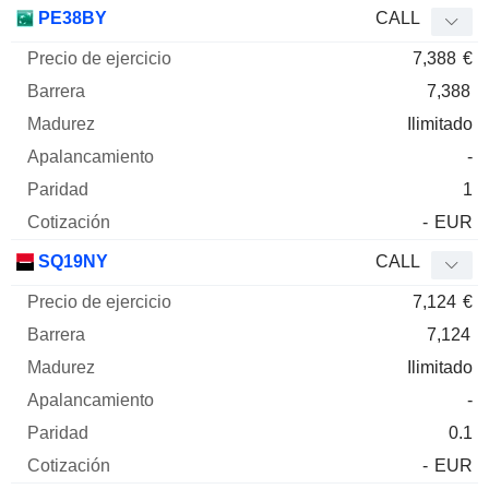
PE38BY
CALL
7,388
€
7,388
Ilimitado
-
1
-
EUR
SQ19NY
CALL
7,124
€
7,124
Ilimitado
-
0.1
-
EUR