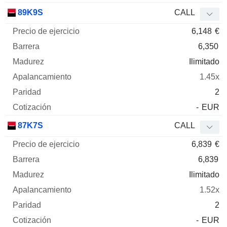
89K9S
CALL
6,148
€
6,350
Ilimitado
1.45x
2
-
EUR
87K7S
CALL
6,839
€
6,839
Ilimitado
1.52x
2
-
EUR