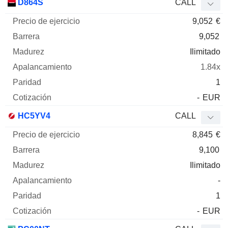
D864S
CALL
9,052
€
9,052
Ilimitado
1.84x
1
-
EUR
HC5YV4
CALL
8,845
€
9,100
Ilimitado
-
1
-
EUR