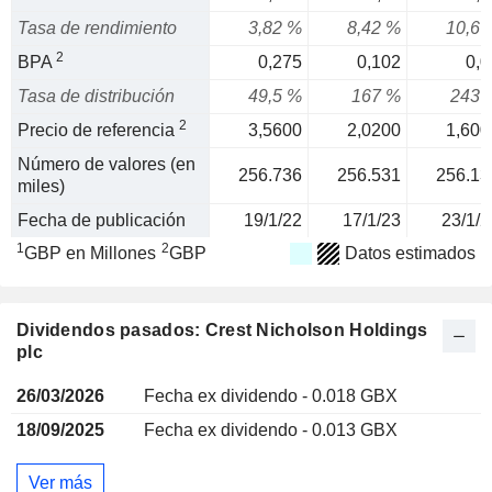
Tasa de rendimiento
3,82 %
8,42 %
10,6 
2
BPA
0,275
0,102
0,0
Tasa de distribución
49,5 %
167 %
243 
2
Precio de referencia
3,5600
2,0200
1,600
Número de valores (en
256.736
256.531
256.13
miles)
Fecha de publicación
19/1/22
17/1/23
23/1/2
1
2
GBP en Millones
GBP
Datos estimados
Dividendos pasados: Crest Nicholson Holdings
plc
26/03/2026
Fecha ex dividendo - 0.018 GBX
18/09/2025
Fecha ex dividendo - 0.013 GBX
Ver más