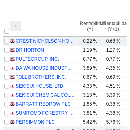
Rentabilidad
Rentabilidad
(Y)
(Y+1)
CREST NICHOLSON HOLDINGS PLC
0,22 %
0,68 %
DR HORTON
1,19 %
1,27 %
PULTEGROUP, INC.
0,77 %
0,77 %
DAIWA HOUSE INDUSTRY CO., LTD.
3,89 %
4,35 %
TOLL BROTHERS, INC.
0,67 %
0,69 %
SEKISUI HOUSE, LTD.
4,33 %
4,51 %
SEKISUI CHEMICAL CO., LTD.
3,13 %
3,39 %
BARRATT REDROW PLC
1,85 %
0,38 %
SUMITOMO FORESTRY CO., LTD.
3,81 %
4,38 %
PERSIMMON PLC
5,42 %
5,76 %