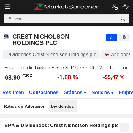
CREST NICHOLSON HOLDINGS PLC
63,90
p
-1,08 %
CREST NICHOLSON
HOLDINGS PLC
Dividendos Crest Nicholson Holdings plc
Acciones
Mercado cerrado -
London S.E.
17:35:14 05/08/2026
Varia. 1 de enero.
GBX
-1,08 %
63,90
-55,47 %
Resumen
Cotizaciones
Gráficos
Noticias
Empr
Ratios de Valoración
Dividendos
BPA & Dividendos: Crest Nicholson Holdings plc