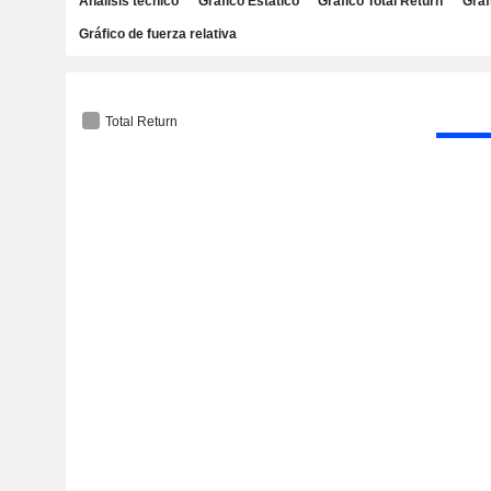
Análisis técnico
Gráfico Estático
Gráfico Total Return
Gráf
Gráfico de fuerza relativa
Total Return