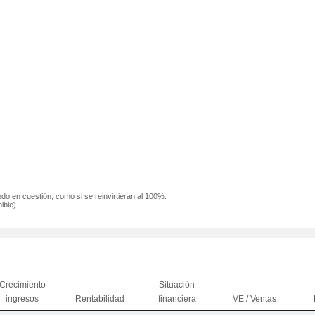
odo en cuestión, como si se reinvirtieran al 100%.
ible).
Crecimiento
Situación
ingresos
Rentabilidad
financiera
VE / Ventas