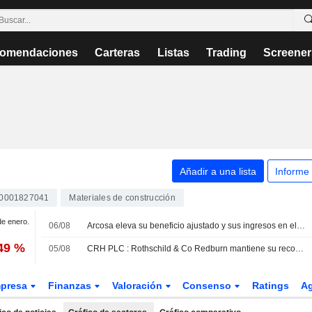
omendaciones
Carteras
Listas
Trading
Screener
Añadir a una lista
Informe
E0001827041
Materiales de construcción
de enero.
06/08
Arcosa eleva su beneficio ajustado y sus ingresos en el segundo trimestre
49 %
05/08
CRH PLC : Rothschild & Co Redburn mantiene su recomendación de compra
presa
Finanzas
Valoración
Consenso
Ratings
A