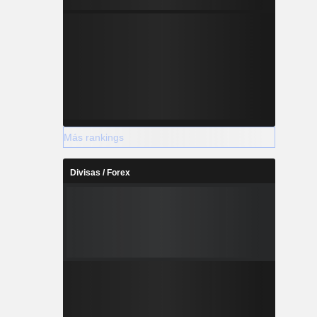
Más rankings
Divisas / Forex