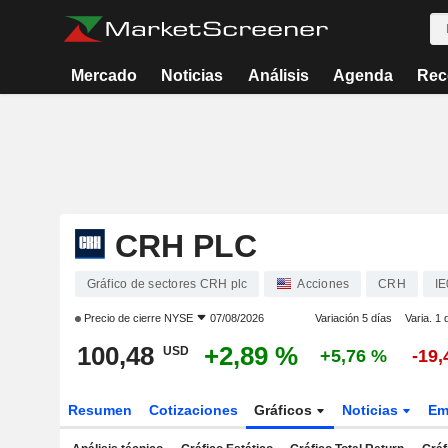
Mercado
Noticias
Análisis
Agenda
Rec
CRH PLC
Gráfico de sectores CRH plc
Acciones
CRH
I
Precio de cierre
NYSE
07/08/2026
Variación 5 días
Varia. 1 
100,48
+2,89 %
USD
+5,76 %
-19,
Resumen
Cotizaciones
Gráficos
Noticias
Em