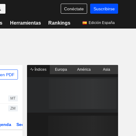
Conéctate
Suscribirse
s
Herramientas
Rankings
Edición España
Índices
Europa
América
Asia
 en PDF
MT
ZM
genda
Sector
ETFs