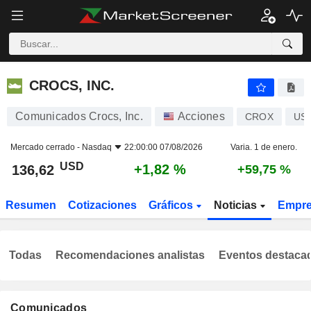
CROCS, INC.
136,62
$
+1,82 %
CROCS, INC.
Comunicados Crocs, Inc.
Acciones
CROX
US
Mercado cerrado -
Nasdaq
22:00:00 07/08/2026
Varia. 1 de enero.
USD
+1,82 %
136,62
+59,75 %
Resumen
Cotizaciones
Gráficos
Noticias
Empr
Todas
Recomendaciones analistas
Eventos destaca
Comunicados