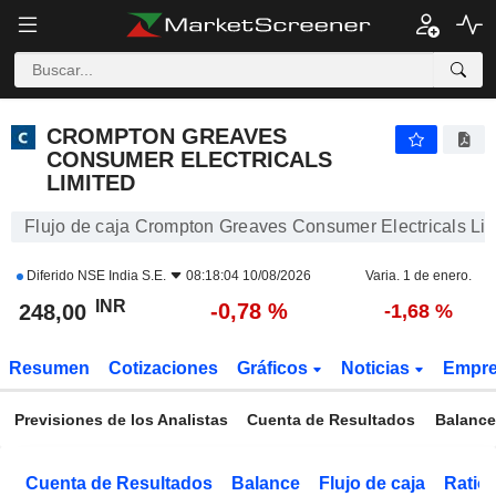
CROMPTON GREAVES CONSUMER ELECTRICALS LIMITED
248,00
₹
-0,78 %
CROMPTON GREAVES
CONSUMER ELECTRICALS
LIMITED
Flujo de caja Crompton Greaves Consumer Electricals Lim
Diferido
NSE India S.E.
08:18:04 10/08/2026
Varia. 1 de enero.
INR
-0,78 %
248,00
-1,68 %
Resumen
Cotizaciones
Gráficos
Noticias
Empr
Previsiones de los Analistas
Cuenta de Resultados
Balance
Cuenta de Resultados
Balance
Flujo de caja
Ratios