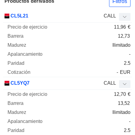
Filtros
Productos derivados
Precio
CL5L21
CALL
de
11,96
€
ejercicio
Barrera
Madurez
Elasticidad
Mnemo
Tipo
Pari
12,73
Ilimitado
-
2.5
-
EUR
CL5YQ7
CALL
12,70
€
13,52
Ilimitado
-
2.5