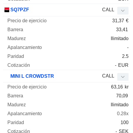
SQ7PZF
CALL
31,37
€
33,41
Ilimitado
-
2.5
-
EUR
CALL
MINI L CROWDSTR
63,16
kr
70,09
Ilimitado
0.28x
100
-
SEK