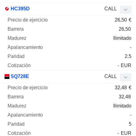
HC395D
CALL
26,50
€
26,50
Ilimitado
-
2.5
-
EUR
SQ728E
CALL
32,48
€
32,48
Ilimitado
-
5
-
EUR