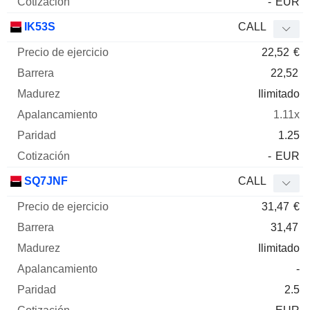
-
EUR
IK53S
CALL
22,52
€
22,52
Ilimitado
1.11x
1.25
-
EUR
SQ7JNF
CALL
31,47
€
31,47
Ilimitado
-
2.5