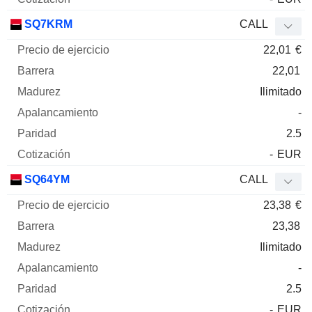
SQ7KRM
CALL
22,01
€
22,01
Ilimitado
-
2.5
-
EUR
SQ64YM
CALL
23,38
€
23,38
Ilimitado
-
2.5
-
EUR