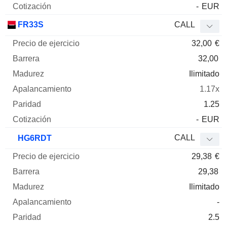
-
EUR
FR33S
CALL
32,00
€
32,00
Ilimitado
1.17x
1.25
-
EUR
CALL
HG6RDT
29,38
€
29,38
Ilimitado
-
2.5