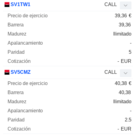
SV1TW1
CALL
39,36
€
39,36
Ilimitado
-
5
-
EUR
SV5CMZ
CALL
40,38
€
40,38
Ilimitado
-
2.5
-
EUR