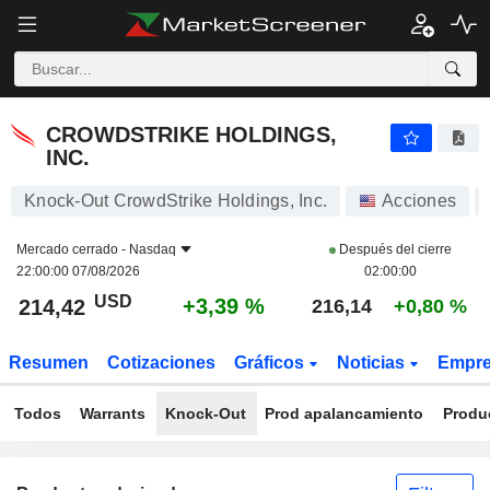
CROWDSTRIKE HOLDINGS, INC.
214,42
$
+3,39 %
CROWDSTRIKE HOLDINGS,
INC.
Knock-Out CrowdStrike Holdings, Inc.
Acciones
Mercado cerrado -
Nasdaq
Después del cierre
22:00:00 07/08/2026
02:00:00
USD
+3,39 %
214,42
216,14
+0,80 %
Resumen
Cotizaciones
Gráficos
Noticias
Empr
Todos
Warrants
Knock-Out
Prod apalancamiento
Produ