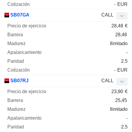
-
EUR
SB07GA
CALL
28,48
€
28,48
Ilimitado
-
2.5
-
EUR
SB07RJ
CALL
23,90
€
25,45
Ilimitado
-
2.5