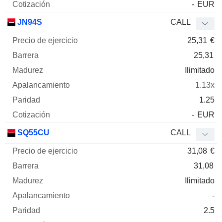
-
EUR
JN94S
CALL
25,31
€
25,31
Ilimitado
1.13x
1.25
-
EUR
SQ55CU
CALL
31,08
€
31,08
Ilimitado
-
2.5