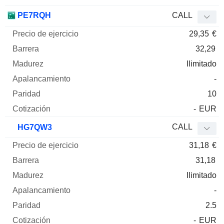
PE7RQH
CALL
29,35
€
32,29
Ilimitado
-
10
-
EUR
CALL
HG7QW3
31,18
€
31,18
Ilimitado
-
2.5
-
EUR