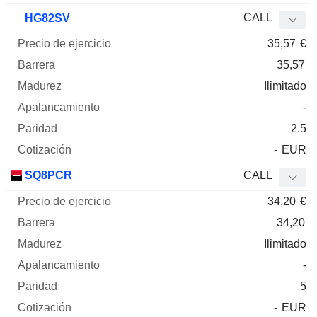
CALL
HG82SV
35,57
€
35,57
Ilimitado
-
2.5
-
EUR
SQ8PCR
CALL
34,20
€
34,20
Ilimitado
-
5
-
EUR