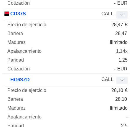
-
EUR
CD37S
CALL
28,47
€
28,47
Ilimitado
1.14x
1.25
-
EUR
CALL
HG6SZD
28,10
€
28,10
Ilimitado
-
2.5