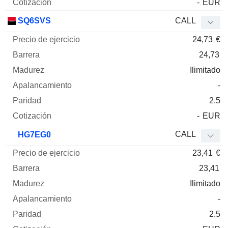
-
EUR
SQ6SVS
CALL
24,73
€
24,73
Ilimitado
-
2.5
-
EUR
CALL
HG7EG0
23,41
€
23,41
Ilimitado
-
2.5