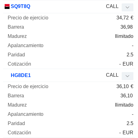
SQ9T8Q
CALL
34,72
€
36,98
Ilimitado
-
2.5
-
EUR
CALL
HG8DE1
36,10
€
36,10
Ilimitado
-
2.5
-
EUR