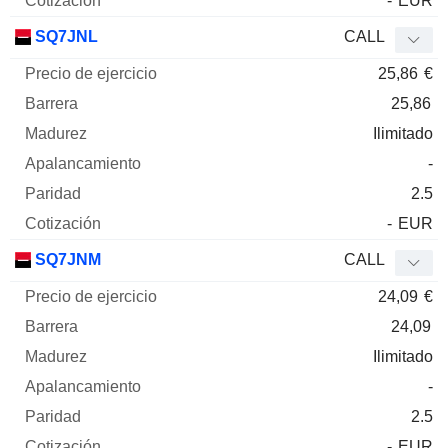
-
EUR
SQ7JNL
CALL
25,86
€
25,86
Ilimitado
-
2.5
-
EUR
SQ7JNM
CALL
24,09
€
24,09
Ilimitado
-
2.5
-
EUR