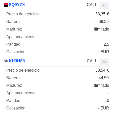
SQ9YZX
CALL
38,35
€
38,35
Ilimitado
-
2.5
-
EUR
KH3H8N
CALL
33,54
€
44,50
Ilimitado
-
10
-
EUR