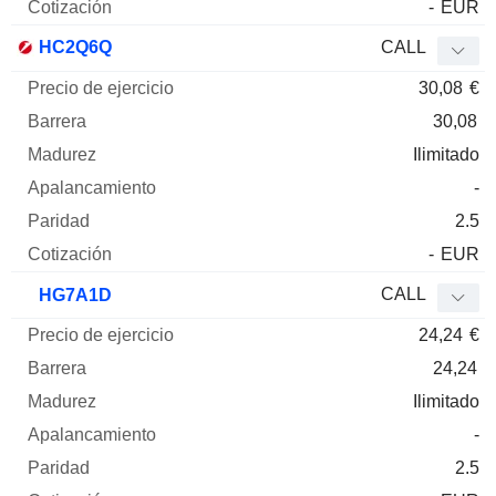
-
EUR
HC2Q6Q
CALL
30,08
€
30,08
Ilimitado
-
2.5
-
EUR
CALL
HG7A1D
24,24
€
24,24
Ilimitado
-
2.5