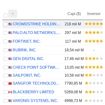
Capi.($)
Inversor
CROWDSTRIKE HOLDINGS, INC.
218 mil M
PALO ALTO NETWORKS, INC.
297 mil M
FORTINET, INC.
117 mil M
RUBRIK, INC.
18,54 mil M
-
GEN DIGITAL INC.
17,46 mil M
CHECK POINT SOFTWARE TECHNOLOGIES LTD.
13,05 mil M
SAILPOINT, INC.
10,58 mil M
SANGFOR TECHNOLOGIES INC.
7790,85 M
BLACKBERRY LIMITED
5269,08 M
VARONIS SYSTEMS, INC.
4998,73 M