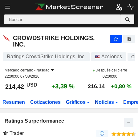
CROWDSTRIKE HOLDINGS, INC.
214,42
$
+3,39 %
CROWDSTRIKE HOLDINGS,
INC.
Ratings CrowdStrike Holdings, Inc.
Acciones
CR
Mercado cerrado -
Nasdaq
Después del cierre
22:00:00 07/08/2026
02:00:00
USD
+3,39 %
214,42
216,14
+0,80 %
Resumen
Cotizaciones
Gráficos
Noticias
Empr
Ratings Surperformance
Trader