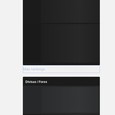
Más rankings
Divisas / Forex