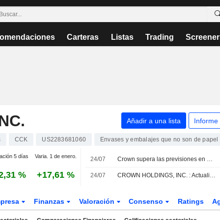
omendaciones
Carteras
Listas
Trading
Screener
NC.
Añadir a una lista
Informe
s
CCK
US2283681060
Envases y embalajes que no son de papel
ación 5 días
Varia. 1 de enero.
24/07
Crown supera las previsiones en el segundo trimestre: la fuerte demanda en América y Europa compensa la inflación, según RBC
2,31 %
+17,61 %
24/07
CROWN HOLDINGS, INC. : Actualizado a vender por DA Davidson
presa
Finanzas
Valoración
Consenso
Ratings
A