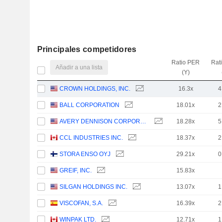
Principales competidores
Ratio PER
Rat
Añadir a una lista
(Y)
CROWN HOLDINGS, INC.
16.3x
4
BALL CORPORATION
18.01x
2
AVERY DENNISON CORPORATION
18.28x
5
CCL INDUSTRIES INC.
18.37x
2
STORA ENSO OYJ
29.21x
0
GREIF, INC.
15.83x
SILGAN HOLDINGS INC.
13.07x
1
VISCOFAN, S.A.
16.39x
2
WINPAK LTD.
12.71x
1