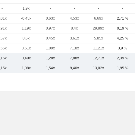
-
1.9x
-
-
-
-
.01x
-0.45x
0.63x
4.53x
6.69x
2,71 %
.91x
1.19x
0.97x
8.4x
29.89x
0,19 %
.57x
0.6x
0.45x
3.61x
5.85x
4,25 %
.56x
3.51x
1.09x
7.18x
11.21x
3,9 %
,16x
0,49x
1,28x
7,88x
12,71x
2,39 %
,15x
1,08x
1,54x
9,40x
13,02x
1,95 %