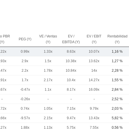
io PBR
VE / Ventas
EV /
EV / EBIT
Rentabilidad
PEG (Y)
(Y)
(Y)
EBITDA (Y)
(Y)
(Y)
.22x
0.99x
1.33x
8.63x
10.07x
1,16 %
.93x
2.9x
1.5x
10.38x
13.62x
1,27 %
.47x
2.2x
1.78x
10.84x
14x
2,28 %
.91x
1.7x
2.17x
10.4x
14.27x
1,55 %
.67x
-0.47x
1.1x
8.17x
16.09x
2,84 %
-
-0.26x
-
-
-
2,52 %
.72x
0.74x
1.05x
7.15x
9.79x
2,03 %
.66x
-9.57x
2.15x
9.47x
13.43x
5,82 %
.27x
1.88x
1.13x
5.75x
7.55x
0,56 %