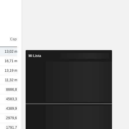
Capi.($)
13,02 mil M
Mi Lista
16,71 mil M
13,19 mil M
11,32 mil M
8886,88 M
4583,36 M
4389,94 M
2979,63 M
1791,71 M