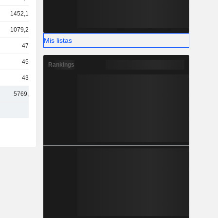
1452,17 M
1079,24 M
Mis listas
478 M
456 M
Rankings
435 M
5769,2 M