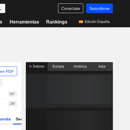
Conéctate
Suscribirse
s
Herramientas
Rankings
Edición España
Índices
Europa
América
Asia
 en PDF
MT
ZM
genda
Sector
Derivados
ETFs