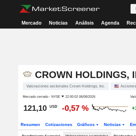
Mercado
Noticias
Análisis
Agenda
Rec
CROWN HOLDINGS, I
Valoraciones sectoriales Crown Holdings, Inc.
Accione
Mercado cerrado -
NYSE
22:00:02 06/08/2026
Vari
121,10
-0,57 %
USD
+
Resumen
Cotizaciones
Gráficos
Noticias
Em