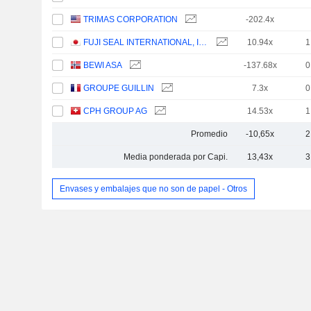
TRIMAS CORPORATION
-202.4x
FUJI SEAL INTERNATIONAL, INC.
10.94x
1
BEWI ASA
-137.68x
0
GROUPE GUILLIN
7.3x
0
CPH GROUP AG
14.53x
1
Promedio
-10,65x
2
Media ponderada por Capi.
13,43x
3
Envases y embalajes que no son de papel - Otros