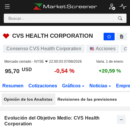
CVS HEALTH CORPORATION
95,70
$
-0,54 %
CVS HEALTH CORPORATION
Consenso CVS Health Corporation
Acciones
CV
Mercado cerrado -
NYSE
22:00:03 07/08/2026
Varia. 1 de enero.
USD
-0,54 %
95,70
+20,59 %
Resumen
Cotizaciones
Gráficos
Noticias
Empr
Opinión de los Analistas
Revisiones de las previsiones
Evolución del Objetivo Medio: CVS Health
Corporation