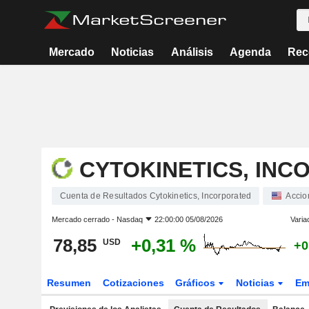
Mercado
Noticias
Análisis
Agenda
Rec
CYTOKINETICS, IN
Cuenta de Resultados Cytokinetics, Incorporated
Accio
Mercado cerrado -
Nasdaq
22:00:00 05/08/2026
Varia
78,85
+0,31 %
USD
+0
Resumen
Cotizaciones
Gráficos
Noticias
Em