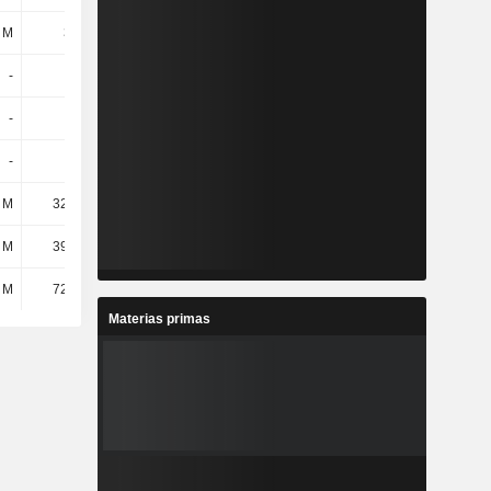
 M
330 M
339 M
416 M
-
-
-
-
-
-
-
-
-
-
-
-
 M
32,13 M
44,01 M
54,54 M
 M
39,93 M
53,83 M
57,75 M
 M
72,06 M
97,84 M
112 M
Materias primas