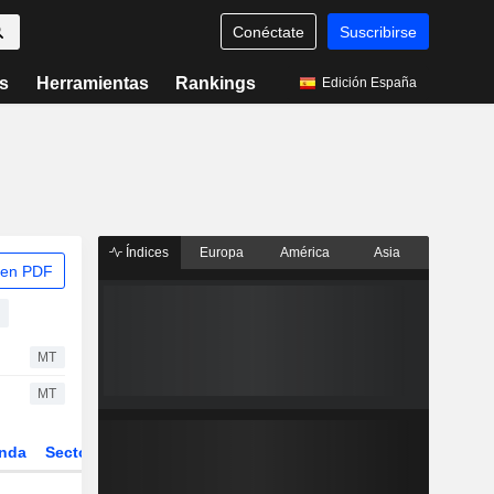
Conéctate
Suscribirse
s
Herramientas
Rankings
Edición España
Índices
Europa
América
Asia
 en PDF
MT
MT
nda
Sector
Derivados
ETFs