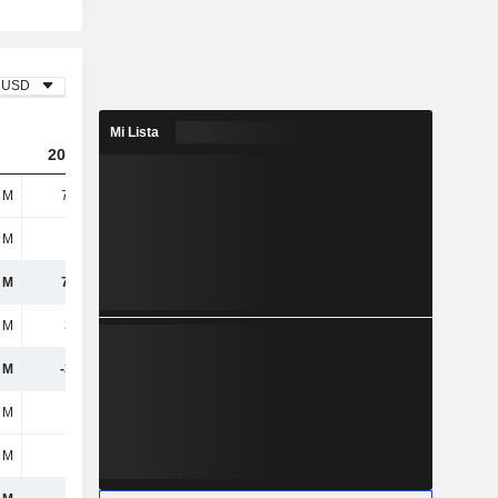
USD
Mi Lista
2023
2024
2025
 M
7,53 M
18,47 M
88,04 M
 M
-
-
-
 M
7,53 M
18,47 M
88,04 M
 M
330 M
339 M
416 M
 M
-323 M
-321 M
-328 M
 M
174 M
215 M
284 M
 M
174 M
215 M
284 M