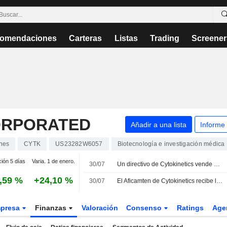
omendaciones
Carteras
Listas
Trading
Screener
CORPORATED
Añadir a una lista
Informe
nes
CYTK
US23282W6057
Biotecnología e investigación médica
ción 5 días
Varia. 1 de enero.
30/07
Un directivo de Cytokinetics vende acciones por valor de 1.118.320 USD, según los registros de la SEC
,59 %
+24,10 %
30/07
El Aficamten de Cytokinetics recibe la autorización de comercialización en el Reino Unido para la miocardiopatía hipertrófica obstructiva
presa
Finanzas
Valoración
Consenso
Ratings
Age