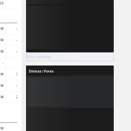
,53
-3,41
-3,29
-3,45
 M
-484 M
-527 M
-602 M
 M
-496 M
-536 M
-612 M
 M
-496 M
-536 M
-612 M
Más rankings
-
-
-
-
Divisas / Forex
 M
7,53 M
18,47 M
88,04 M
 M
-329 M
-368 M
-415 M
 M
28,1 M
32,8 M
45,5 M
 M
174 M
215 M
284 M