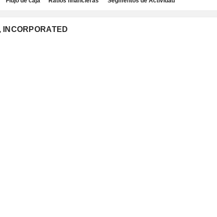
Flujo de caja
Ratios financieras
Segmentos de Actividad
CS, INCORPORATED