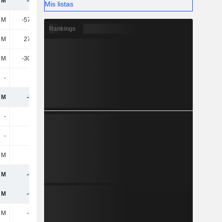
 M
-496 M
-536 M
-612 M
Mis listas
 M
-57,67 M
-86,51 M
-104 M
Rankings
 M
27,63 M
51,53 M
48,42 M
 M
-30,04 M
-34,98 M
-55,45 M
-
-
-18,3 M
4 M
 M
-526 M
-590 M
-664 M
-
-
-
-
-
-
-
-
 M
-
-
-121 M
 M
-526 M
-590 M
-785 M
 M
-526 M
-590 M
-785 M
 M
-526 M
-590 M
-785 M