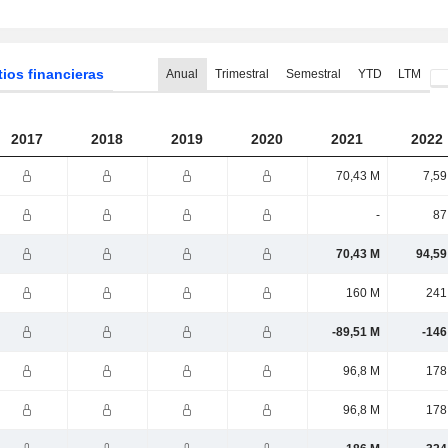
tios financieras
Anual
Trimestral
Semestral
YTD
LTM
2017
2018
2019
2020
2021
2022
70,43 M
7,59
-
87
70,43 M
94,59
160 M
241
-89,51 M
-146
96,8 M
178
96,8 M
178