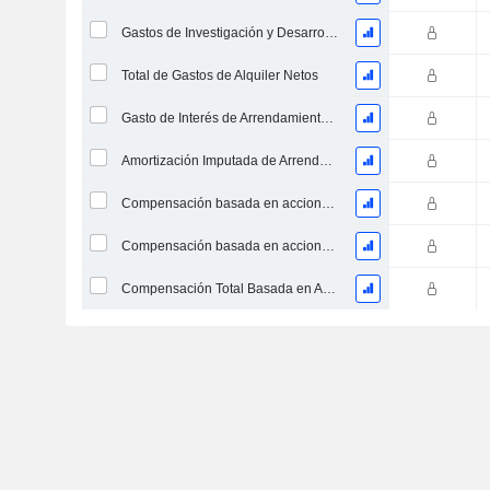
Gastos de Investigación y Desarrollo provenientes de las Notas al Pie de Página
Total de Gastos de Alquiler Netos
Gasto de Interés de Arrendamiento Operativo Imputado
Amortización Imputada de Arrendamiento Operativo
Compensación basada en acciones, Costo de los bienes vendidos (Total)
Compensación basada en acciones, Gastos generales y administrativos (Total)
Compensación Total Basada en Acciones